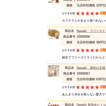
価格
当店特別価格 320円
おすすめ度
購
カステラとかあまり食べれない
商品名
Nagaiki フリー
商品番号
20000006
価格
当店特別価格 360円
おすすめ度
購
納豆でフリーズドライだからど
商品名
Nagaiki 酒米の
商品番号
20000067
価格
当店特別価格 630円
おすすめ度
購
あんまり水分を取らない愛犬で
商品名
Nagaiki 無加水