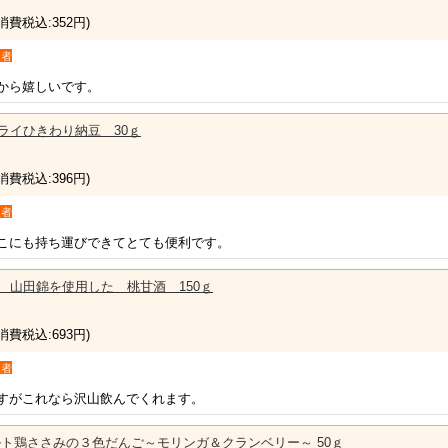
(消費税込:352円)
入者
から嬉しいです。
ズドライひきわり納豆 30ｇ
(消費税込:396円)
入者
こにも持ち運びできてとても便利です。
王様 山田錦を使用した 桃甘酒 150ｇ
(消費税込:693円)
入者
すがこれなら沢山飲んでくれます。
レトルト鶏ささみの３色だんご～モリンガ＆クランベリー～ 50ｇ