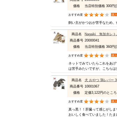
価格
当店特別価格 300円
おすすめ度
購
飼い主がかつおが苦手なため、
商品名
Nagaiki 無加水
商品番号
20000041
価格
当店特別価格 360円
おすすめ度
購
ネットでみていたらこれをあげ
は苦手みたいですが、こちらは
商品名
犬 おやつ 鶏レバー 3
商品番号
10001067
価格
定価3,122円のところ
おすすめ度
購
真っ黒！！肝臓って感じがしま
おいしく食べていました！たま