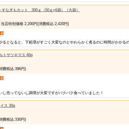
すなぎもカット 300ｇ（50ｇ×6袋）（大袋）
 当店特別価格 2,200円
(消費税込:2,420円)
入者
やるとなると、下処理がすごく大変なのとやわらかく煮るのに時間がかかるの
トルトサツキマス 40g
(消費税込:396円)
入者
いし売ってないし調理が大変ですがバクバク食べていました！
イス 30g
(消費税込:330円)