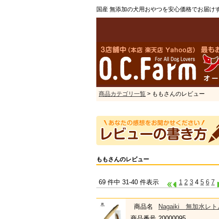
国産 無添加の犬用おやつを安心価格でお届け
商品カテゴリ一覧
> ももさんのレビュー
ももさんのレビュー
69 件中 31-40 件表示
1
2
3
4
5
6
7
商品名
Nagaiki 無加水
商品番号
20000095