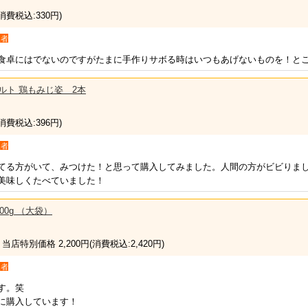
(消費税込:330円)
入者
食卓にはでないのですがたまに手作りサボる時はいつもあげないものを！と
レトルト 鶏もみじ姿 2本
(消費税込:396円)
入者
てる方がいて、みつけた！と思って購入してみました。人間の方がビビりま
美味しくたべていました！
00g （大袋）
 当店特別価格 2,200円
(消費税込:2,420円)
入者
す。笑
に購入しています！