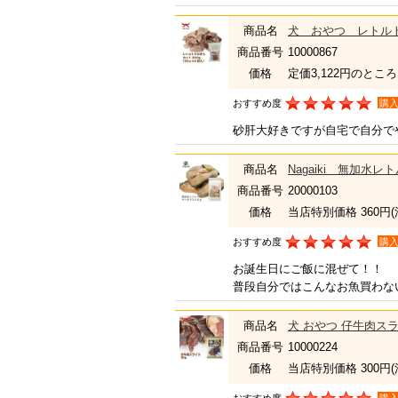
商品名
犬 おやつ レトルト
商品番号
10000867
価格
定価3,122円のところ
おすすめ度
購
砂肝大好きですが自宅で自分で
商品名
Nagaiki 無加水レ
商品番号
20000103
価格
当店特別価格 360円
おすすめ度
購
お誕生日にご飯に混ぜて！！
普段自分ではこんなお魚買わな
商品名
犬 おやつ 仔牛肉スラ
商品番号
10000224
価格
当店特別価格 300円