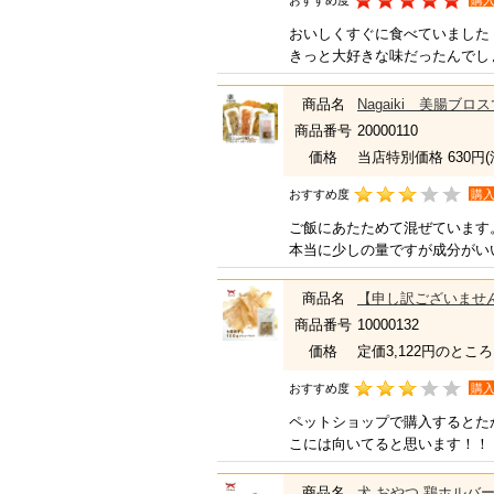
おすすめ度
購
おいしくすぐに食べていました
きっと大好きな味だったんでし
商品名
Nagaiki 美腸
商品番号
20000110
価格
当店特別価格 630円
おすすめ度
購
ご飯にあたためて混ぜています
本当に少しの量ですが成分がい
商品名
【申し訳ございません
商品番号
10000132
価格
定価3,122円のところ
おすすめ度
購
ペットショップで購入するとた
こには向いてると思います！！
商品名
犬 おやつ 鶏ホルバー 