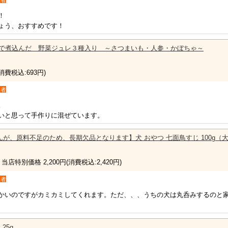
入者
！
ょう、おすすめです！
ブロスで煮込んだ 野菜ジュレ３種入り ～さつまいも・人参・かぼちゃ～
(消費税込:693円)
入者
。
いと思って手作りに混ぜています。
が、原料不足のため、長期欠品となります】犬 おやつ 七面鳥すじ 100g（
 当店特別価格 2,200円
(消費税込:2,420円)
入者
かいのですがカミカミしてくれます。ただ、、、うちの犬は丸呑みするのと
25g