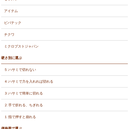
アイテム
ビバテック
チクワ
ミクロブストジャパン
硬さ別に選ぶ
５:ハサミで切れない
４:ハサミで力を入れれば切れる
３:ハサミで簡単に切れる
２:手で折れる、ちぎれる
１:指で押すと崩れる
価格帯で選ぶ