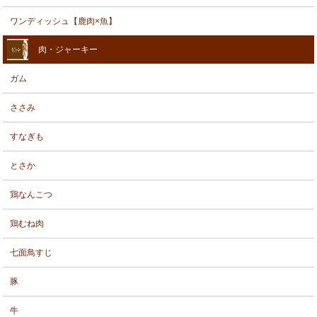
ワンディッシュ【鹿肉×魚】
肉・ジャーキー
ガム
ささみ
すなぎも
とさか
鶏なんこつ
鶏むね肉
七面鳥すじ
豚
牛