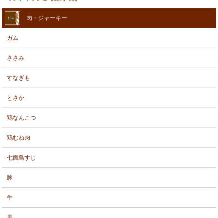
肉・ジャーキー
ガム
ささみ
すなぎも
とさか
鶏なんこつ
鶏むね肉
七面鳥すじ
豚
牛
馬