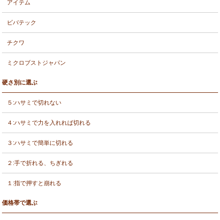
アイテム
ビバテック
チクワ
ミクロブストジャパン
硬さ別に選ぶ
５:ハサミで切れない
４:ハサミで力を入れれば切れる
３:ハサミで簡単に切れる
２:手で折れる、ちぎれる
１:指で押すと崩れる
価格帯で選ぶ