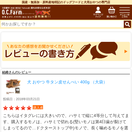
国産・無添加・原料産地明記のドッグフードと犬用おやつの専門店
結維さんのレビュー
犬 おやつ 牛タン皮せんべい 400g （大袋）
投稿日：2018年03月21日
購入者
こちらはイタグレには大きいので、ハサミで縦に4等分して与えてま
す、購入するモノは、ハサミで切れる(堅いモノは第4臼歯が裂けて
しまってるので…ドクターストップ中)モノで、長く噛めるモノを選