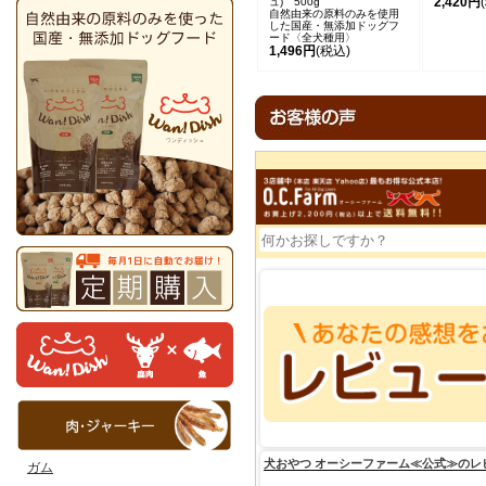
2,420円
ュ) 500g
自然由来の原料のみを使用
した国産・無添加ドッグフ
ード〈全犬種用〉
1,496円
(税込)
ガム