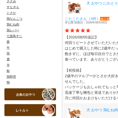
ささみ
すなぎも
とさか
鶏なんこつ
鶏むね肉
鶏レバー
七面鳥すじ
豚
牛
馬
鹿
羊
鯨
鶏卵管
鴨