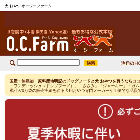
犬 おやつ オーシーファーム
国産・無添加・原料産地明記のドッグフードと犬 おやつを買うならココ!
「ワンディッシュ（ドッグフード）」「ささみ」「ジャーキー」「ガム」
累計970万袋の販売実績を誇る犬用おやつ専門メーカーが圧倒的な品