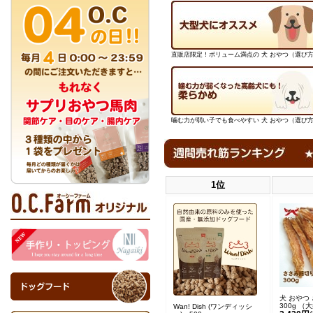
直販店限定！ボリューム満点の 犬 おやつ（選び
噛む力が弱い子でも食べやすい 犬 おやつ（選び
1位
犬 おやつ
300g （
Wan! Dish (ワンディッシ