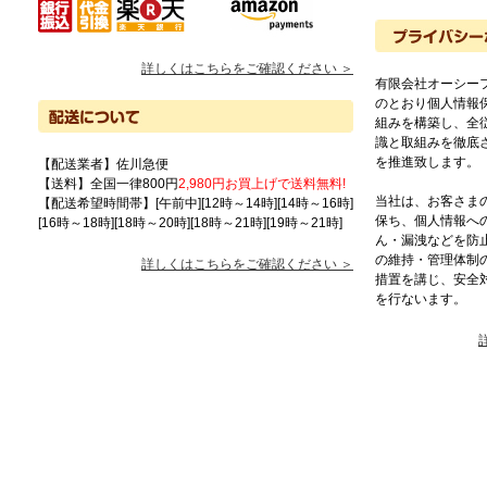
詳しくはこちらをご確認ください ＞
有限会社オーシー
のとおり個人情報
組みを構築し、全
識と取組みを徹底
を推進致します。
【配送業者】佐川急便
【送料】全国一律800円
2,980円お買上げで送料無料!
当社は、お客さま
【配送希望時間帯】[午前中][12時～14時][14時～16時]
保ち、個人情報へ
[16時～18時][18時～20時][18時～21時][19時～21時]
ん・漏洩などを防
の維持・管理体制
詳しくはこちらをご確認ください ＞
措置を講じ、安全
を行ないます。