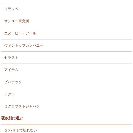
フラッペ
サンユー研究所
エヌ・ビー・アール
ヴァントップカンパニー
セラスト
アイテム
ビバテック
チクワ
ミクロブストジャパン
硬さ別に選ぶ
５:ハサミで切れない