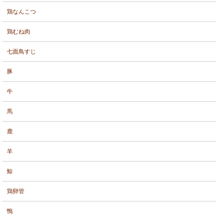
鶏なんこつ
鶏むね肉
七面鳥すじ
豚
牛
馬
鹿
羊
鯨
鶏卵管
鴨