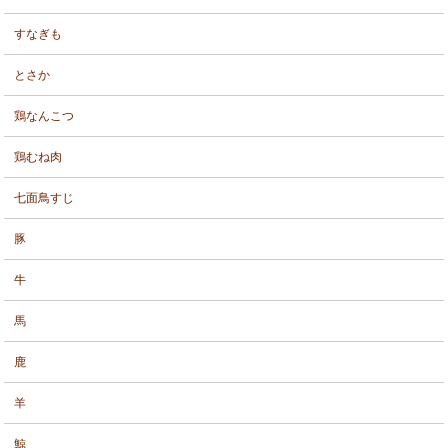
すなぎも
とさか
鶏なんこつ
鶏むね肉
七面鳥すじ
豚
牛
馬
鹿
羊
鯨