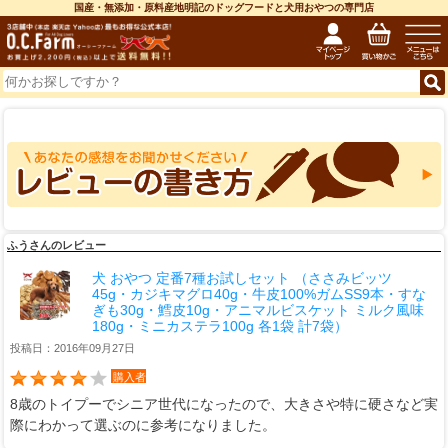
国産・無添加・原料産地明記のドッグフードと犬用おやつの専門店
ふうさんのレビュー
犬 おやつ 定番7種お試しセット （ささみビッツ
45g・カジキマグロ40g・牛皮100%ガムSS9本・すな
ぎも30g・鱈皮10g・アニマルビスケット ミルク風味
180g・ミニカステラ100g 各1袋 計7袋）
投稿日：2016年09月27日
購入者
8歳のトイプーでシニア世代になったので、大きさや特に硬さなど実
際にわかって選ぶのに参考になりました。