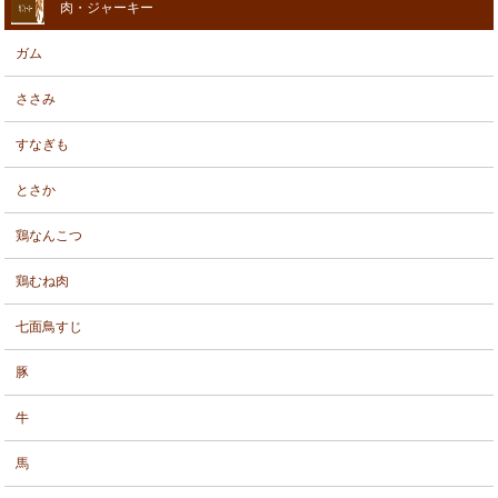
肉・ジャーキー
ガム
ささみ
すなぎも
とさか
鶏なんこつ
鶏むね肉
七面鳥すじ
豚
牛
馬