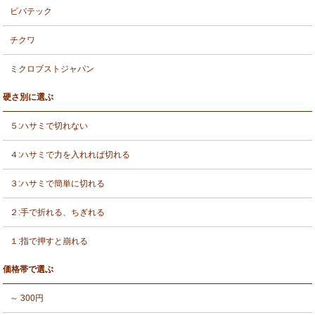
ビバテック
チクワ
ミクロブストジャパン
硬さ別に選ぶ
５:ハサミで切れない
４:ハサミで力を入れれば切れる
３:ハサミで簡単に切れる
２:手で折れる、ちぎれる
１:指で押すと崩れる
価格帯で選ぶ
～ 300円