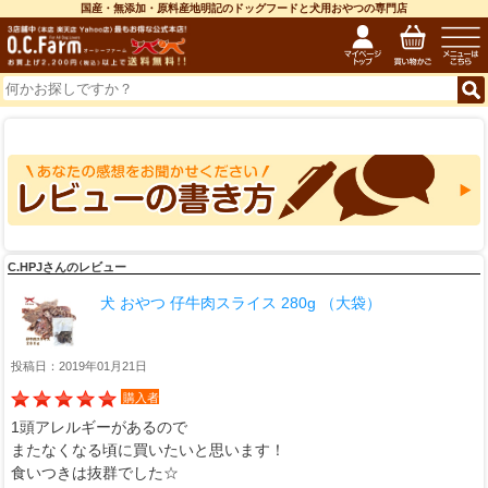
国産・無添加・原料産地明記のドッグフードと犬用おやつの専門店
C.HPJさんのレビュー
犬 おやつ 仔牛肉スライス 280g （大袋）
投稿日：2019年01月21日
購入者
1頭アレルギーがあるので
またなくなる頃に買いたいと思います！
食いつきは抜群でした☆