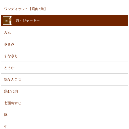
ワンディッシュ【鹿肉×魚】
肉・ジャーキー
ガム
ささみ
すなぎも
とさか
鶏なんこつ
鶏むね肉
七面鳥すじ
豚
牛