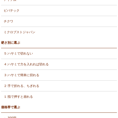
ビバテック
チクワ
ミクロブストジャパン
硬さ別に選ぶ
５:ハサミで切れない
４:ハサミで力を入れれば切れる
３:ハサミで簡単に切れる
２:手で折れる、ちぎれる
１:指で押すと崩れる
価格帯で選ぶ
～ 300円