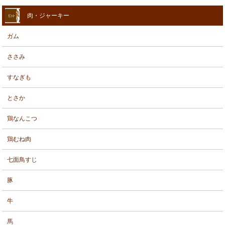
肉・ジャーキー
ガム
ささみ
すなぎも
とさか
鶏なんこつ
鶏むね肉
七面鳥すじ
豚
牛
馬