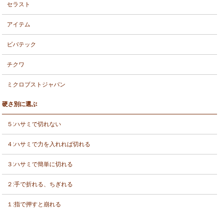
セラスト
アイテム
ビバテック
チクワ
ミクロブストジャパン
硬さ別に選ぶ
５:ハサミで切れない
４:ハサミで力を入れれば切れる
３:ハサミで簡単に切れる
２:手で折れる、ちぎれる
１:指で押すと崩れる