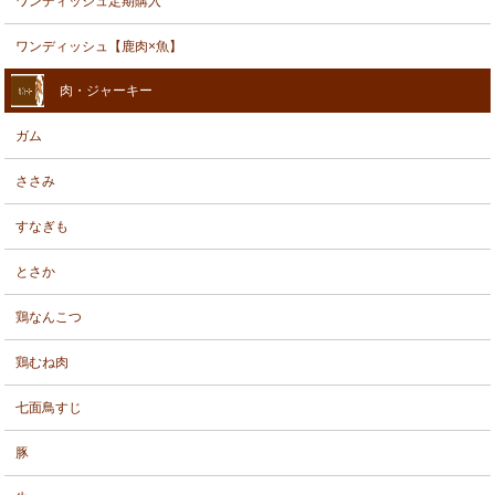
ワンディッシュ定期購入
ワンディッシュ【鹿肉×魚】
肉・ジャーキー
ガム
ささみ
すなぎも
とさか
鶏なんこつ
鶏むね肉
七面鳥すじ
豚