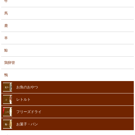
牛
馬
鹿
羊
鯨
鶏卵管
鴨
お魚のおやつ
レトルト
フリーズドライ
お菓子・パン