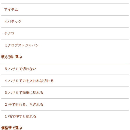
アイテム
ビバテック
チクワ
ミクロブストジャパン
硬さ別に選ぶ
５:ハサミで切れない
４:ハサミで力を入れれば切れる
３:ハサミで簡単に切れる
２:手で折れる、ちぎれる
１:指で押すと崩れる
価格帯で選ぶ