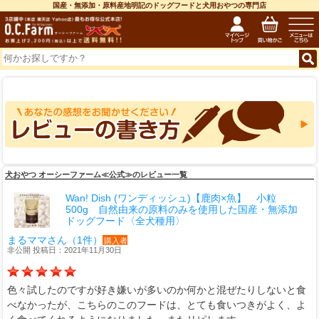
国産・無添加・原料産地明記のドッグフードと犬用おやつの専門店
犬おやつ オーシーファーム≪公式≫のレビュー一覧
Wan! Dish (ワンディッシュ)【鹿肉×魚】 小粒
500g 自然由来の原料のみを使用した国産・無添加
ドッグフード〈全犬種用〉
まるママさん（1件）
購入者
非公開 投稿日：2021年11月30日
色々試したのですが好き嫌いが多いのか何かと混ぜたりしないと食
べなかったが、こちらのこのフードは、とても食いつきがよく、よ