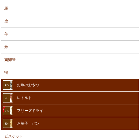
馬
鹿
羊
鯨
鶏卵管
鴨
お魚のおやつ
レトルト
フリーズドライ
お菓子・パン
ビスケット