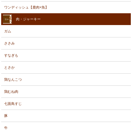
ワンディッシュ【鹿肉×魚】
肉・ジャーキー
ガム
ささみ
すなぎも
とさか
鶏なんこつ
鶏むね肉
七面鳥すじ
豚
牛