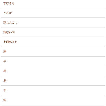
すなぎも
とさか
鶏なんこつ
鶏むね肉
七面鳥すじ
豚
牛
馬
鹿
羊
鯨