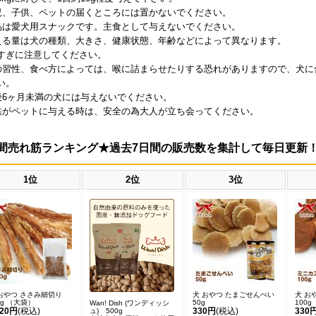
児、子供、ペットの届くところには置かないでください。
品は愛犬用スナックです。主食として与えないでください。
える量は犬の種類、大きさ、健康状態、年齢などによって異なります。
すぎに注意してください。
の習性、食べ方によっては、喉に詰まらせたりする恐れがありますので、犬に
い。
後6ヶ月未満の犬には与えないでください。
供がペットに与える時は、安全の為大人が立ち会ってください。
間売れ筋ランキング★過去7日間の販売数を集計して毎日更新
1位
2位
3位
おやつ ささみ細切り
犬 おやつ たまごせんべい
犬 お
0g （大袋）
50g
100g
Wan! Dish (ワンディッシ
420円
(税込)
330円
(税込)
330
ュ) 500g