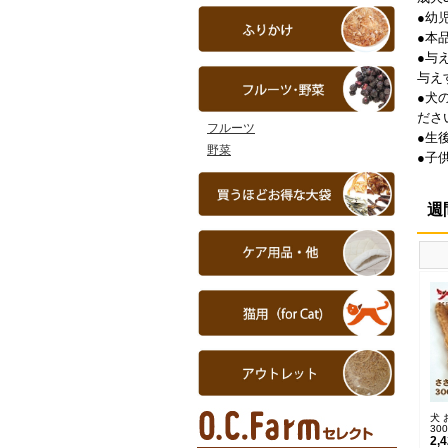
●幼
●本
●与
与え
●犬
ださ
フルーツ
●生
野菜
●子
週
犬 
30
2,