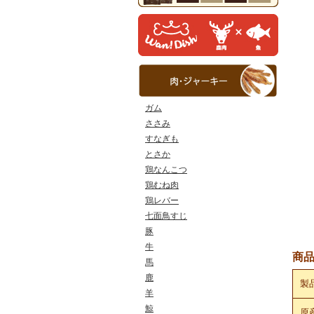
ガム
ささみ
すなぎも
とさか
鶏なんこつ
鶏むね肉
鶏レバー
七面鳥すじ
豚
牛
商
馬
鹿
製
羊
鯨
原