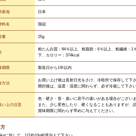
料産地
日本
材料名
鶏冠
容量
25g
粗たん白質：84％以上、粗脂肪：6％以上、粗繊維：1
分
下、カロリー：374kcal
味期限
製造日から1年以内
お買い上げ後は直射日光をさけ、冷暗所で保存して下
存方法
開封後は、温度・湿度に関わらず、必ず冷蔵して下さ
色・硬さ・形・臭いに若干の違いがある場合がござい
扱い上の注意
また、少し変色したり、硬くなることもありますが、
賞味期限に関わらず早めに与えてください。
え方
5kgに対して、1日約10g程度与えて下さい。