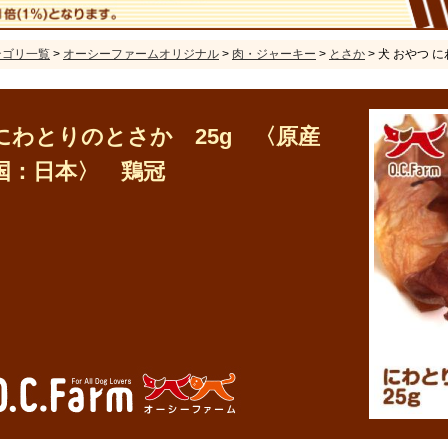
テゴリ一覧
>
オーシーファームオリジナル
>
肉・ジャーキー
>
とさか
> 犬 おやつ 
にわとりのとさか 25g 〈原産
国：日本〉 鶏冠