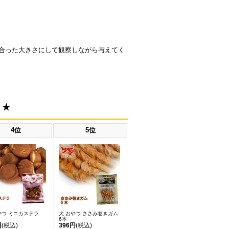
合った大きさにして観察しながら与えてく
！★
4位
5位
やつ ミニカステラ
犬 おやつ ささみ巻きガム
6本
円
(税込)
396円
(税込)