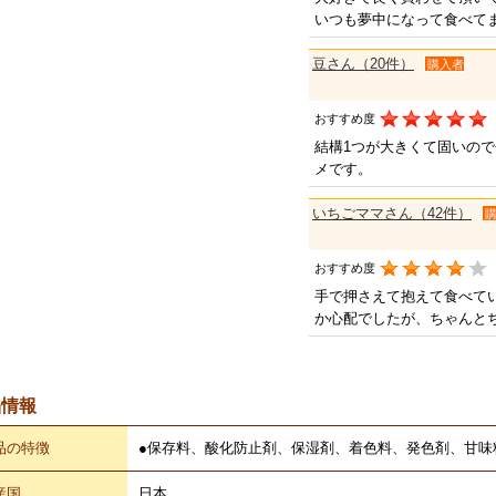
いつも夢中になって食べて
豆さん（20件）
購入者
おすすめ度
結構1つが大きくて固いの
メです。
いちごママさん（42件）
おすすめ度
手で押さえて抱えて食べて
か心配でしたが、ちゃんと
品情報
品の特徴
●保存料、酸化防止剤、保湿剤、着色料、発色剤、甘味
産国
日本