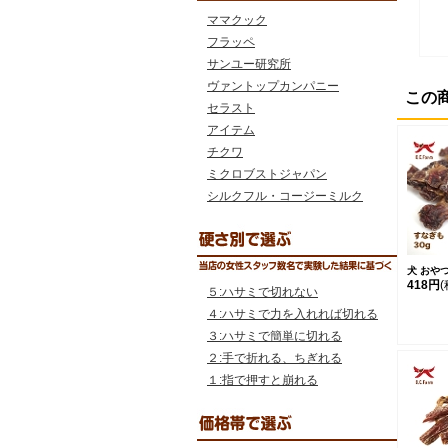
ママクック
フラッペ
サンユー研究所
ヴァントップカンパニー
この
セラスト
アイテム
チクワ
ミクロブストジャパン
シルクフル・コージーミルク
犬 おやつ
418円
(
５:ハサミで切れない
４:ハサミで力を入れれば切れる
３:ハサミで簡単に切れる
２:手で折れる、ちぎれる
１:指で押すと崩れる