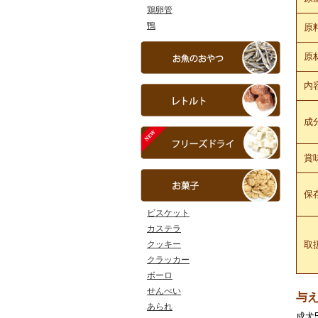
鶏卵管
鴨
原
原
内
成
賞
保
ビスケット
カステラ
取
クッキー
クラッカー
ボーロ
せんべい
与
あられ
成犬