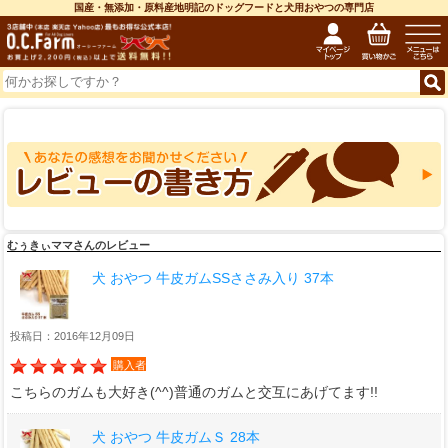
国産・無添加・原料産地明記のドッグフードと犬用おやつの専門店
むぅきぃママさんのレビュー
犬 おやつ 牛皮ガムSSささみ入り 37本
投稿日：2016年12月09日
購入者
こちらのガムも大好き(^^)普通のガムと交互にあげてます!!
犬 おやつ 牛皮ガムＳ 28本