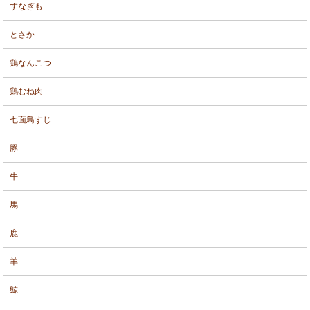
すなぎも
とさか
鶏なんこつ
鶏むね肉
七面鳥すじ
豚
牛
馬
鹿
羊
鯨