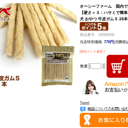
オーシーファーム 国内で
【硬さ＞３：ハサミで簡単
犬 おやつ 牛皮ガムＳ 28本
商品番号 10000658
当店特別価格
770円
(消費税込
[39ポイント進呈 ]
数量
Tweet