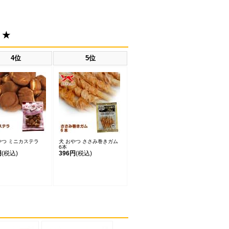
！★
4位
5位
やつ ミニカステラ
犬 おやつ ささみ巻きガム
6本
円
(税込)
396円
(税込)