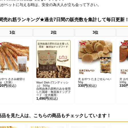
供がペットに与える時は、安全の為大人が立ち会って下さい。
間売れ筋ランキング★過去7日間の販売数を集計して毎日更新
1位
2位
3位
おやつ ささみ細切り
犬 おやつ たまごせんべい
犬 お
0g （大袋）
50g
100g
Wan! Dish (ワンディッシ
420円
(税込)
330円
(税込)
330
ュ) 500g
自然由来の原料のみを使用
した国産・無添加ドッグフ
ード〈全犬種用〉
1,496円
(税込)
商品を見た人は、こちらの商品もチェックしています！