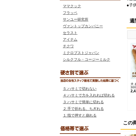
●子
ママクック
フラッペ
サンユー研究所
週
ヴァントップカンパニー
セラスト
アイテム
チクワ
ミクロブストジャパン
シルクフル・コージーミルク
犬 
30
５:ハサミで切れない
2,
４:ハサミで力を入れれば切れる
３:ハサミで簡単に切れる
２:手で折れる、ちぎれる
１:指で押すと崩れる
この