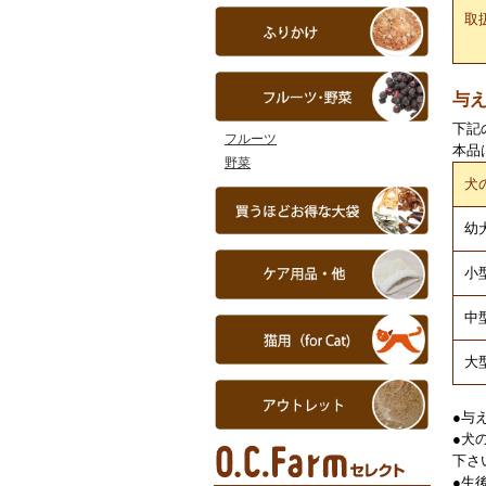
取
与
下記
フルーツ
本品
野菜
犬
幼
小型
中型
大
●与
●犬
下さ
●生