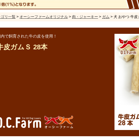
テゴリ一覧
>
オーシーファームオリジナル
>
肉・ジャーキー
>
ガム
> 犬 おやつ 牛皮
国内で飼育された牛の皮を使用！
牛皮ガムＳ 28本