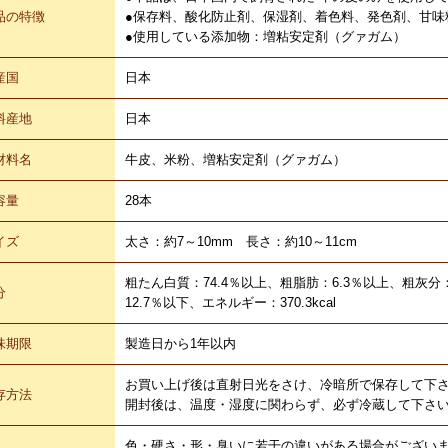
品の特徴
●保存料、酸化防止剤、保湿剤、着色料、発色剤、甘味
●使用している添加物：増粘安定剤（グァガム）
産国
日本
料産地
日本
材料名
牛皮、米粉、増粘安定剤（グァガム）
容量
28本
イズ
太さ：約7～10mm 長さ：約10～11cm
粗たん白質：74.4％以上、粗脂肪：6.3％以上、粗灰分
分
12.7％以下、エネルギー：370.3kcal
味期限
製造日から1年以内
お買い上げ後は直射日光をさけ、冷暗所で保存して下
存方法
開封後は、温度・湿度に関わらず、必ず冷蔵して下さ
色・硬さ・形・臭いに若干の違いがある場合がござい