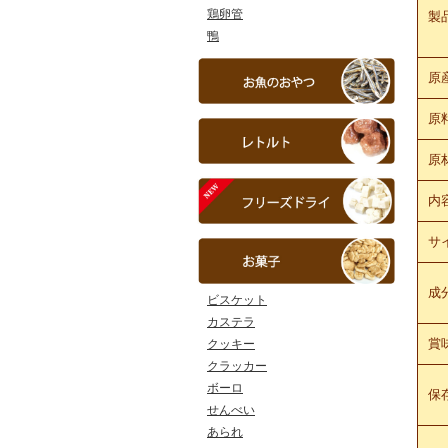
鶏卵管
製
鴨
原
原
原
内
サ
成
ビスケット
カステラ
賞
クッキー
クラッカー
ボーロ
保
せんべい
あられ