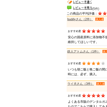
(5件)
この商品の平均評価：
buddyさん（2件）
購入者
おすすめ度
安心の国産原料に添加物不
維持してほしいです。
鉄人アトムさん（1件）
購
おすすめ度
いつも朝ご飯と晩ご飯の間
時には、必ず、購入。
ライ犬さん（3件）
購入者
おすすめ度
よくある市販のデンタルガ
たのでこちらで購入してみ