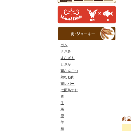
ガム
ささみ
すなぎも
とさか
鶏なんこつ
鶏むね肉
鶏レバー
七面鳥すじ
豚
牛
馬
鹿
商
羊
鯨