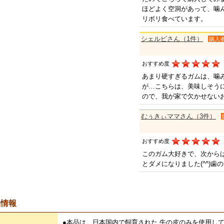
ほどよく空洞があって、噛
リボリ食べています。
シェルビさん（1件）
購入
おすすめ度
あまり硬すぎるガムは、噛
が…こちらは、美味しそう
ので、我が家で欠かせない
むぅきぃママさん（3件）
おすすめ度
このガム大好きで、次から
とダメになりました(^^)歯
品情報
●本品は、日本国内で飼育された 牛の皮のみを使用し