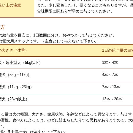
扱い上の注意
また、少し変色したり、硬くなることもありますが、
賞味期限に関わらず早めに与えてください。
え方
の給与量を目安に、1日数回に分け、おやつとして与えてください。
は愛犬用スナックです。（主食として与えないで下さい。）
の大きさ（体重）
1日の給与量の目
犬・超小型犬（5kg以下）
1本～4本
犬（5kg～11kg）
4本～7本
犬（11kg～23kg）
7本～13本
型犬（23kg以上）
13本～20本
える量は犬の種類、大きさ、健康状態、年齢などによって異なります。与えす
の習性、食べ方によっては、のどに詰まらせたりする恐れがありますので、犬
い。
後6ヶ月未満の犬には与えないで下さい。