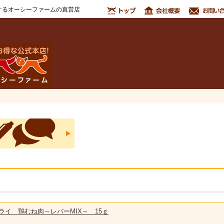
するオーシーファームの直営店
ズドライ 鶏むね肉～レバーMIX～ 15ｇ