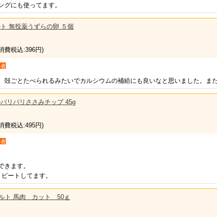
ングにも使ってます。
トルト 無投薬うずらの卵 ５個
(消費税込:396円)
入者
。殻ごとたべられるみたいでカルシウムの補給にも良いなと思いました。ま
パリパリささみチップ 45g
(消費税込:495円)
入者
できます。
リピートしてます。
レトルト 馬肉 カット 50ｇ