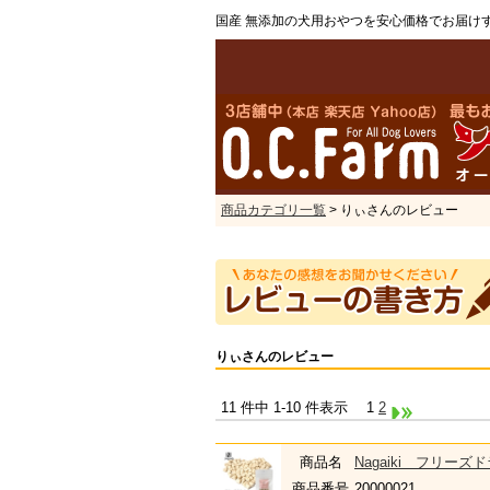
国産 無添加の犬用おやつを安心価格でお届け
商品カテゴリ一覧
> りぃさんのレビュー
りぃさんのレビュー
11 件中 1-10 件表示
1
2
商品名
Nagaiki フリー
商品番号
20000021