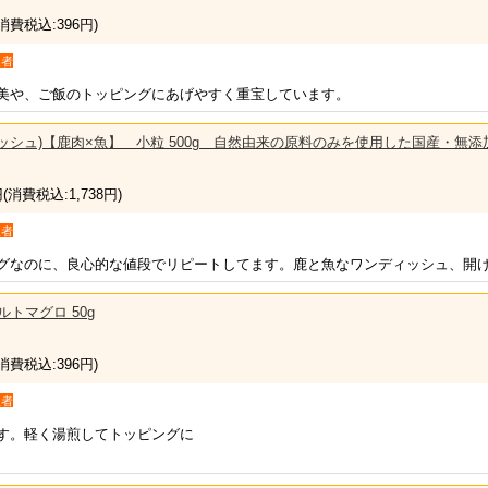
(消費税込:396円)
入者
美や、ご飯のトッピングにあげやすく重宝しています。
ワンディッシュ)【鹿肉×魚】 小粒 500g 自然由来の原料のみを使用した国産・
円
(消費税込:1,738円)
入者
グなのに、良心的な値段でリピートしてます。鹿と魚なワンディッシュ、開
トルトマグロ 50g
(消費税込:396円)
入者
す。軽く湯煎してトッピングに