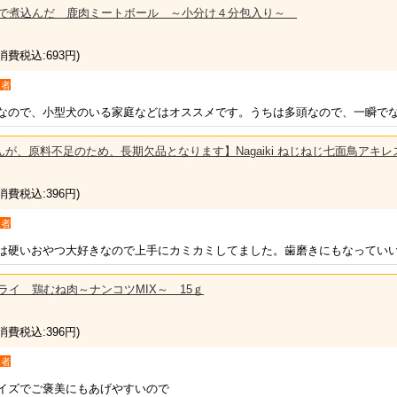
ブロスで煮込んだ 鹿肉ミートボール ～小分け４分包入り～
(消費税込:693円)
入者
なので、小型犬のいる家庭などはオススメです。うちは多頭なので、一瞬で
が、原料不足のため、長期欠品となります】Nagaiki ねじねじ七面鳥アキレス
(消費税込:396円)
入者
は硬いおやつ大好きなので上手にカミカミしてました。歯磨きにもなってい
ズドライ 鶏むね肉～ナンコツMIX～ 15ｇ
(消費税込:396円)
入者
イズでご褒美にもあげやすいので