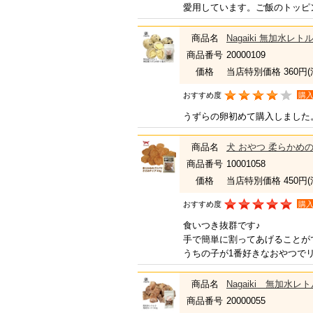
愛用しています。ご飯のトッピ
商品名
Nagaiki 無加水レ
商品番号
20000109
価格
当店特別価格 360円
おすすめ度
購
うずらの卵初めて購入しました
商品名
犬 おやつ 柔らかめの
商品番号
10001058
価格
当店特別価格 450円
おすすめ度
購
食いつき抜群です♪
手で簡単に割ってあげることが
うちの子が1番好きなおやつで
商品名
Nagaiki 無加水
商品番号
20000055