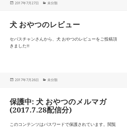
投
カ
2017年7月27日
未分類
稿
テ
日:
ゴ
リ
犬 おやつのレビュー
ー
セバスチャンさんから、犬 おやつのレビューをご投稿頂
きました!!
投
カ
2017年7月26日
未分類
稿
テ
日:
ゴ
リ
保護中: 犬 おやつのメルマガ
ー
(2017.7.28配信分)
このコンテンツはパスワードで保護されています。閲覧