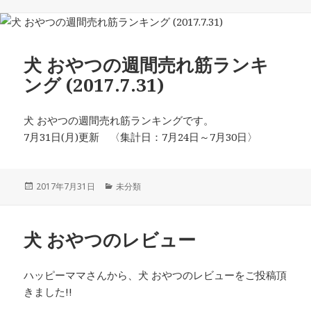
稿
テ
日:
ゴ
リ
ー
犬 おやつの週間売れ筋ランキ
ング (2017.7.31)
犬 おやつの週間売れ筋ランキングです。
7月31日(月)更新 〈集計日：7月24日～7月30日〉
投
カ
2017年7月31日
未分類
稿
テ
日:
ゴ
リ
犬 おやつのレビュー
ー
ハッピーママさんから、犬 おやつのレビューをご投稿頂
きました!!