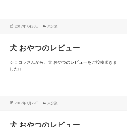
投
カ
2017年7月30日
未分類
稿
テ
日:
ゴ
リ
犬 おやつのレビュー
ー
ショコラさんから、犬 おやつのレビューをご投稿頂きま
した!!
投
カ
2017年7月29日
未分類
稿
テ
日:
ゴ
リ
犬 おやつのレビュー
ー