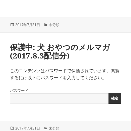
投
カ
2017年7月31日
未分類
稿
テ
日:
ゴ
リ
保護中: 犬 おやつのメルマガ
ー
(2017.8.3配信分)
このコンテンツはパスワードで保護されています。閲覧
するには以下にパスワードを入力してください。
パスワード:
投
カ
2017年7月31日
未分類