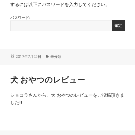
するには以下にパスワードを入力してください。
パスワード:
投
カ
2017年7月25日
未分類
稿
テ
日:
ゴ
リ
犬 おやつのレビュー
ー
ショコラさんから、犬 おやつのレビューをご投稿頂きま
した!!