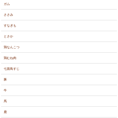
ガム
ささみ
すなぎも
とさか
鶏なんこつ
鶏むね肉
七面鳥すじ
豚
牛
馬
鹿