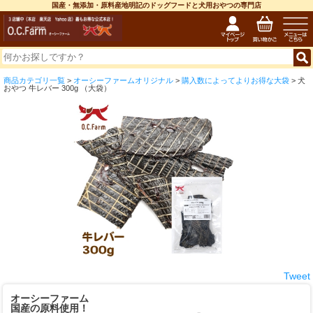
国産・無添加・原料産地明記のドッグフードと犬用おやつの専門店
商品カテゴリ一覧
>
オーシーファームオリジナル
>
購入数によってよりお得な大袋
> 犬
おやつ 牛レバー 300g （大袋）
Tweet
オーシーファーム
国産の原料使用！