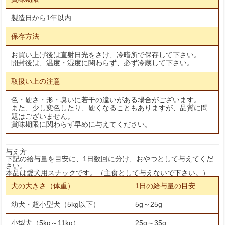
製造日から1年以内
保存方法
お買い上げ後は直射日光をさけ、冷暗所で保存して下さい。
開封後は、温度・湿度に関わらず、必ず冷蔵して下さい。
取扱い上の注意
色・硬さ・形・臭いに若干の違いがある場合がございます。
また、少し変色したり、硬くなることもありますが、品質に問
題はございません。
賞味期限に関わらず早めに与えてください。
与え方
下記の給与量を目安に、1日数回に分け、おやつとして与えてくだ
さい。
本品は愛犬用スナックです。（主食として与えないで下さい。）
犬の大きさ（体重）
1日の給与量の目安
幼犬・超小型犬（5kg以下）
5g～25g
小型犬（5kg～11kg）
25g～35g