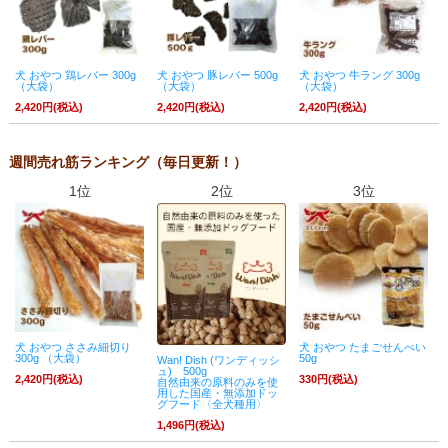
犬 おやつ 鶏レバー 300g
犬 おやつ 豚レバー 500g
犬 おやつ 牛ラング 300g
（大袋）
（大袋）
（大袋）
2,420円(税込)
2,420円(税込)
2,420円(税込)
週間売れ筋ランキング（毎日更新！）
1位
2位
3位
犬 おやつ ささみ細切り
犬 おやつ たまごせんべい
300g （大袋）
50g
Wan! Dish (ワンディッシ
ュ) 500g
2,420円(税込)
330円(税込)
自然由来の原料のみを使
用した国産・無添加ドッ
グフード〈全犬種用〉
1,496円(税込)