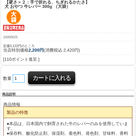
【硬さ＞２：手で折れる、ちぎれるかたさ】
犬 おやつ 牛レバー 300g （大袋）
10000625
定価3,122円のところ
当店特別価格
2,200円
(消費税込:2,420円)
[110ポイント進呈 ]
数量
商品説明
商品情報
製品の特徴
●本品は、日本国内で飼育された牛のレバーのみを使用していま
す。
●保存料、酸化防止剤、保湿剤、着色料、発色剤、甘味料、香料