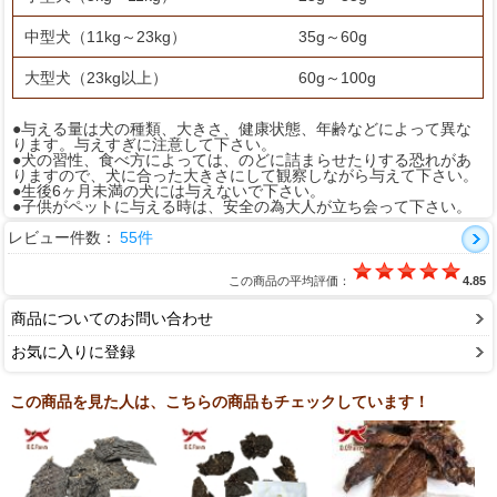
中型犬（11kg～23kg）
35g～60g
大型犬（23kg以上）
60g～100g
●与える量は犬の種類、大きさ、健康状態、年齢などによって異な
ります。与えすぎに注意して下さい。
●犬の習性、食べ方によっては、のどに詰まらせたりする恐れがあ
りますので、犬に合った大きさにして観察しながら与えて下さい。
●生後6ヶ月未満の犬には与えないで下さい。
●子供がペットに与える時は、安全の為大人が立ち会って下さい。
レビュー件数：
55件
この商品の平均評価：
4.85
商品についてのお問い合わせ
お気に入りに登録
この商品を見た人は、こちらの商品もチェックしています！