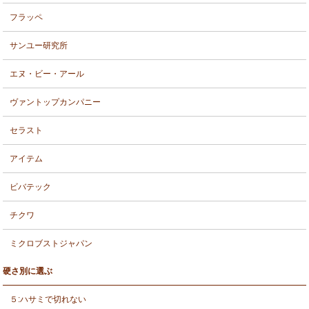
フラッペ
サンユー研究所
エヌ・ビー・アール
ヴァントップカンパニー
セラスト
アイテム
ビバテック
チクワ
ミクロブストジャパン
硬さ別に選ぶ
５:ハサミで切れない