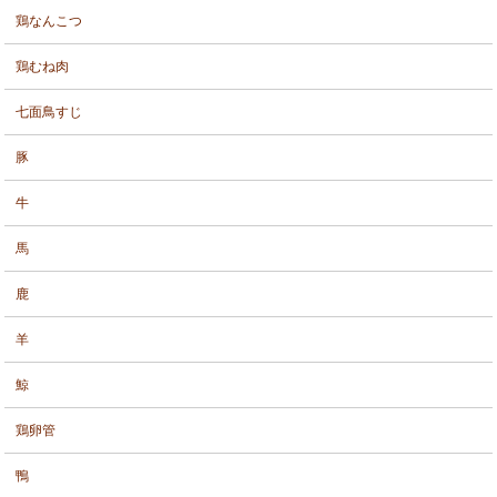
鶏なんこつ
鶏むね肉
七面鳥すじ
豚
牛
馬
鹿
羊
鯨
鶏卵管
鴨