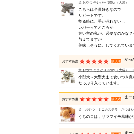
犬 おやつ 牛レバー 300g （大袋）
こちらは全員好きなので
リピートです。
割る時に、手が汚れないし
レバーってところが
飼い主の私が、必要なのかな？
与えてますが
美味しそうに、してくれていま
かっ
おすすめ度
購入者
犬 おやつ ままかり 320g （大
小型犬～大型犬まで食いつき良
たっぷり入っています。
まー
おすすめ度
購入者
犬 おやつ ミニカステラ さつまいも
うちのコは，サツマイモ風味が
まー