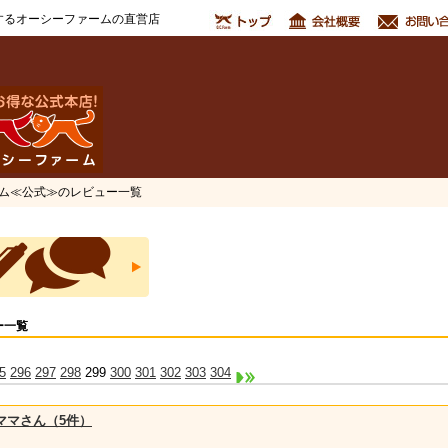
するオーシーファームの直営店
ーム≪公式≫のレビュー一覧
ー一覧
5
296
297
298
299
300
301
302
303
304
ママさん（5件）