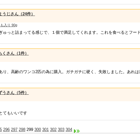
ようじさん（24件）
入り 90g
ぎゅっと詰まってる感じで、１個で満足してくれます。これを食べるとフー
ちくさん（1件）
あり、高齢のワンコ2匹の為に購入。ガチガチに硬く、失敗しました。あれは
ずうさん（5件）
とてもいいです
5
296
297
298
299
300
301
302
303
304