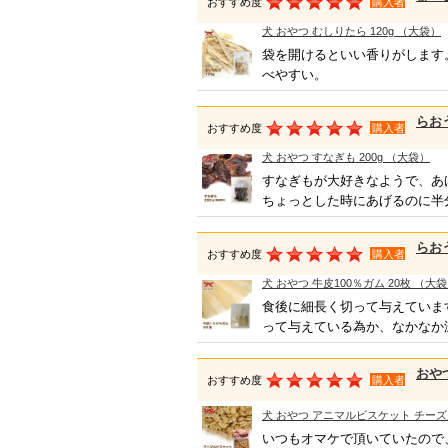
おすすめ度
購入者
犬 おやつ むしりたら 120g （大袋）
袋を開けるといい香りがします
べやすい。
らお
おすすめ度
購入者
犬 おやつ すなぎも 200g （大袋）
すなぎもが大好きなようで、あ
ちょっとした時にあげるのに半
らお
おすすめ度
購入者
犬 おやつ 牛皮100％ガム 20枚 （大
食後に細長く切って与えていま
って与えている為か、なかなか減り
おや
おすすめ度
購入者
犬 おやつ アニマルビスケット チーズ風
いつもオマケで頂いていたので