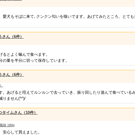
。愛犬もそばに来て､クンクン匂いを嗅いでます。あげてみたところ、とても
うさん（6件）
げるとよく噛んで食べます。
分の量を半分に切って保存しています。
うさん（6件）
袋）
す。あげると咥えてルンルンで去っていき、振り回したり遊んで食べている
ません(^^)/
つタイムさん（10件）
味 180g
、安心して買えました。