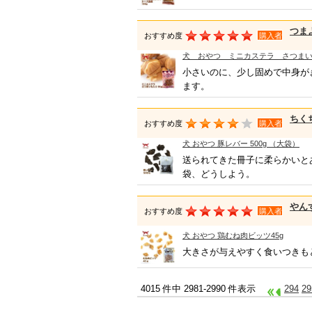
つま
おすすめ度
購入者
犬 おやつ ミニカステラ さつまいも
小さいのに、少し固めで中身が
ます。
ちく
おすすめ度
購入者
犬 おやつ 豚レバー 500g （大袋）
送られてきた冊子に柔らかいと
袋、どうしよう。
やん
おすすめ度
購入者
犬 おやつ 鶏むね肉ビッツ45g
大きさが与えやすく食いつきも
4015 件中 2981-2990 件表示
294
29