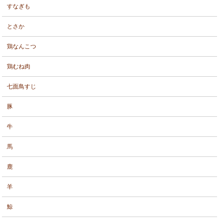
すなぎも
とさか
鶏なんこつ
鶏むね肉
七面鳥すじ
豚
牛
馬
鹿
羊
鯨