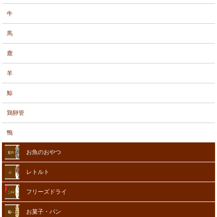
牛
馬
鹿
羊
鯨
鶏卵管
鴨
お魚のおやつ
レトルト
フリーズドライ
お菓子・パン