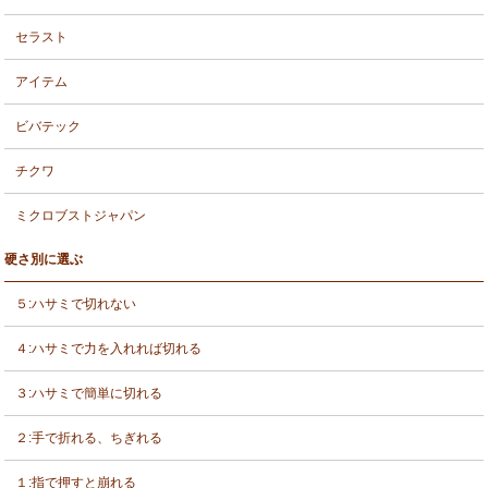
セラスト
アイテム
ビバテック
チクワ
ミクロブストジャパン
硬さ別に選ぶ
５:ハサミで切れない
４:ハサミで力を入れれば切れる
３:ハサミで簡単に切れる
２:手で折れる、ちぎれる
１:指で押すと崩れる