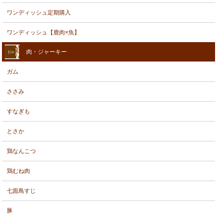
ワンディッシュ定期購入
ワンディッシュ【鹿肉×魚】
肉・ジャーキー
ガム
ささみ
すなぎも
とさか
鶏なんこつ
鶏むね肉
七面鳥すじ
豚