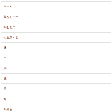
とさか
鶏なんこつ
鶏むね肉
七面鳥すじ
豚
牛
馬
鹿
羊
鯨
鶏卵管