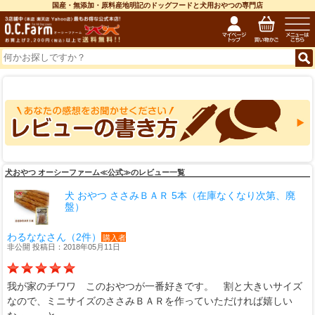
国産・無添加・原料産地明記のドッグフードと犬用おやつの専門店
犬おやつ オーシーファーム≪公式≫のレビュー一覧
犬 おやつ ささみＢＡＲ 5本（在庫なくなり次第、廃
盤）
わるななさん（2件）
購入者
非公開 投稿日：2018年05月11日
我が家のチワワ このおやつが一番好きです。 割と大きいサイズ
なので、ミニサイズのささみＢＡＲを作っていただければ嬉しい