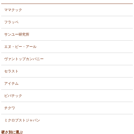
ママクック
フラッペ
サンユー研究所
エヌ・ビー・アール
ヴァントップカンパニー
セラスト
アイテム
ビバテック
チクワ
ミクロブストジャパン
硬さ別に選ぶ