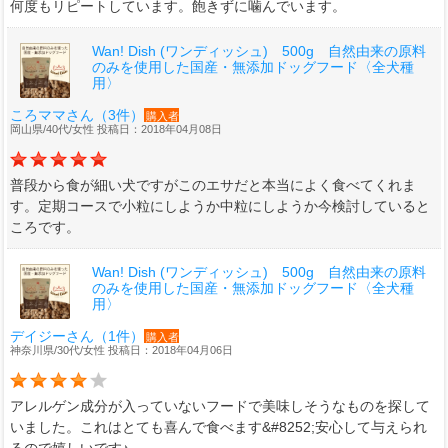
何度もリピートしています。飽きずに噛んでいます。
Wan! Dish (ワンディッシュ) 500g 自然由来の原料
のみを使用した国産・無添加ドッグフード〈全犬種
用〉
ころママさん（3件）
購入者
岡山県/40代/女性 投稿日：2018年04月08日
普段から食が細い犬ですがこのエサだと本当によく食べてくれま
す。定期コースで小粒にしようか中粒にしようか今検討していると
ころです。
Wan! Dish (ワンディッシュ) 500g 自然由来の原料
のみを使用した国産・無添加ドッグフード〈全犬種
用〉
デイジーさん（1件）
購入者
神奈川県/30代/女性 投稿日：2018年04月06日
アレルゲン成分が入っていないフードで美味しそうなものを探して
いました。これはとても喜んで食べます&#8252;安心して与えられ