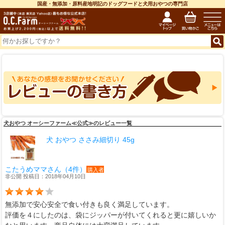
国産・無添加・原料産地明記のドッグフードと犬用おやつの専門店
犬おやつ オーシーファーム≪公式≫のレビュー一覧
犬 おやつ ささみ細切り 45g
こたうめママさん（4件）
購入者
非公開 投稿日：2018年04月10日
無添加で安心安全で食い付きも良く満足しています。
評価を４にしたのは、袋にジッパーが付いてくれると更に嬉しいか