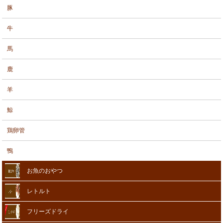
豚
牛
馬
鹿
羊
鯨
鶏卵管
鴨
お魚のおやつ
レトルト
フリーズドライ