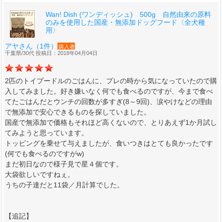
Wan! Dish (ワンディッシュ) 500g 自然由来の原料
のみを使用した国産・無添加ドッグフード〈全犬種
用〉
アヤさん（1件）
購入者
千葉県/30代 投稿日：2018年04月04日
2匹のトイプードルのごはんに、プレの時から気になっていたので購
入してみました。好き嫌いなく何でも食べるのですが、今まで食べ
てたごはんだとウンチの回数が多すぎ(8～9回)、涙やけなどの理由
で無添加で安心できるものを探していました。
国産で無添加で価格もそれほど高くないので、とりあえず1か月試し
てみようと思っています。
トッピングを乗せて与えましたが、食いつきはとても良かったです
(何でも食べるのですがw)
まだ初日なので様子見で星４個です。
大袋欲しいですねぇ。
うちの子達だと11袋／月計算でした。
【追記】