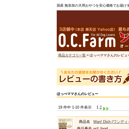
国産 無添加の犬用おやつを安心価格でお届け
商品カテゴリ一覧
> ほっぺママさんのレビュ
ほっぺママさんのレビュー
19 件中 1-10 件表示
1
2
商品名
Wan! Dish (
商品番号
ocf_food