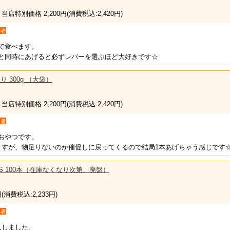
 当店特別価格 2,200円
(消費税込:2,420円)
入者
で食べます。
と同時にあげると必ずレバーを選ぶほど大好きです☆
 300g （大袋）
 当店特別価格 2,200円
(消費税込:2,420円)
入者
おやつです。
ますが、物足りないのか催促しに戻ってくるので結局1本あげちゃう感じです
S 100本（在庫なくなり次第、廃盤）
円
(消費税込:2,233円)
入者
入しました。