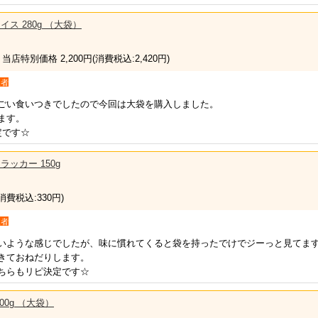
イス 280g （大袋）
 当店特別価格 2,200円
(消費税込:2,420円)
入者
ごい食いつきでしたので今回は大袋を購入しました。
ます。
定です☆
ラッカー 150g
(消費税込:330円)
入者
いような感じでしたが、味に慣れてくると袋を持ったでけでジーっと見てま
きておねだりします。
ちらもリピ決定です☆
00g （大袋）