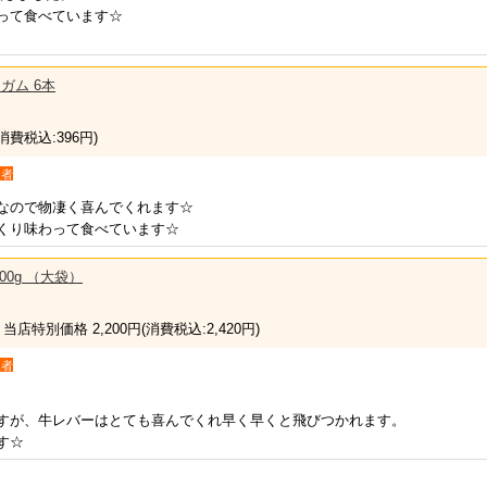
って食べています☆
ガム 6本
(消費税込:396円)
入者
なので物凄く喜んでくれます☆
くり味わって食べています☆
00g （大袋）
 当店特別価格 2,200円
(消費税込:2,420円)
入者
すが、牛レバーはとても喜んでくれ早く早くと飛びつかれます。
す☆