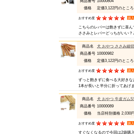
商品番号
10000804
価格
定価3,122円のところ
おすすめ度
購
こちらのレバーは飽きずに喜ん
ささみとレバーどっちがいい？
商品名
犬 おやつ ささみ細切り
商品番号
10000982
価格
定価3,122円のところ
おすすめ度
購
ずっと飽きずに食べる大好きな
1本が長いと半分に折ってあげ
商品名
犬 おやつ 牛皮ガムS
商品番号
10000089
価格
当店特別価格 2,030
おすすめ度
購
すぐなくなるので今回は2袋購