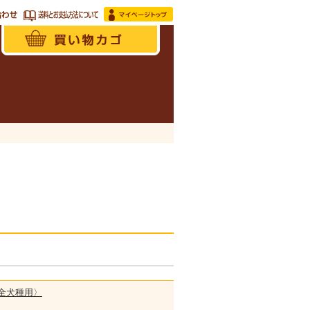
〈全犬種用〉