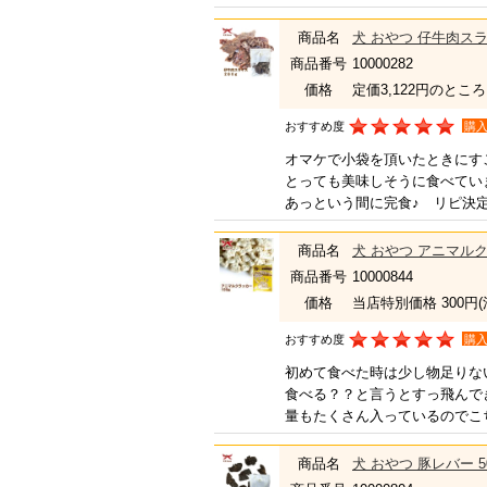
商品名
犬 おやつ 仔牛肉スラ
商品番号
10000282
価格
定価3,122円のところ
おすすめ度
購
オマケで小袋を頂いたときにす
とっても美味しそうに食べてい
あっという間に完食♪ リピ決
商品名
犬 おやつ アニマルク
商品番号
10000844
価格
当店特別価格 300円
おすすめ度
購
初めて食べた時は少し物足りな
食べる？？と言うとすっ飛んで
量もたくさん入っているのでこ
商品名
犬 おやつ 豚レバー 5