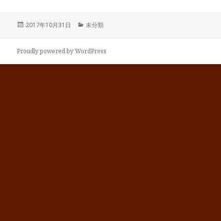
投
カ
2017年10月31日
未分類
稿
テ
日:
ゴ
リ
Proudly powered by WordPress
ー