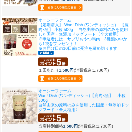
オーシーファーム
【定期購入】 Wan! Dish (ワンディッシュ) 【鹿
肉×魚】 小粒 500g 自然由来の原料のみを使用
した国産・無添加ドッグフード〈全犬種用〉
※申込者には、サプリおやつ馬肉 3種類の中か
ら1袋をプレゼント！
※お届け日の10日前に受注を締め切ります
１回あたり
1,580円
(消費税込:1,738円)
オーシーファーム
Wan! Dish (ワンディッシュ)【鹿肉×魚】 小粒
500g
自然由来の原料のみを使用した国産・無添加ドッ
グフード〈全犬種用〉
当店特別価格
1,580円
(消費税込:1,738円)