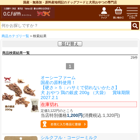
国産・無添加・原料産地明記のドッグフードと犬用おやつの専門店
商品カテゴリ一覧
> 検索結果
並び替え
商品検索結果一覧
29
件
1
オーシーファーム
国産の原料使用！
【硬さ＞５：ハサミで切れないかたさ】
犬 おやつ 鶏の銀皮 200g （大袋） 賞味期限
2027.2.1
在庫切れ
定価3,122円のところ
当店特別価格
1,200円
(消費税込:1,320円)
シルクフル・コージーミルク