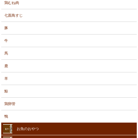
鶏むね肉
七面鳥すじ
豚
牛
馬
鹿
羊
鯨
鶏卵管
鴨
お魚のおやつ