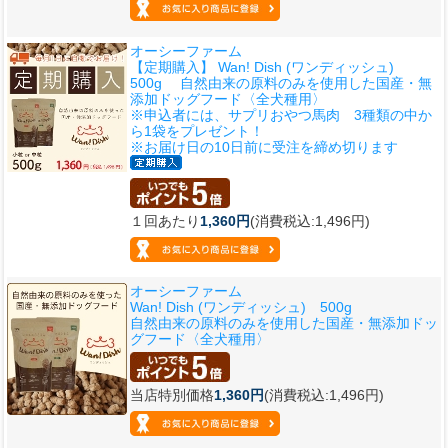
オーシーファーム
【定期購入】 Wan! Dish (ワンディッシュ)
500g 自然由来の原料のみを使用した国産・無
添加ドッグフード〈全犬種用〉
※申込者には、サプリおやつ馬肉 3種類の中か
ら1袋をプレゼント！
※お届け日の10日前に受注を締め切ります
１回あたり
1,360円
(消費税込:1,496円)
オーシーファーム
Wan! Dish (ワンディッシュ) 500g
自然由来の原料のみを使用した国産・無添加ドッ
グフード〈全犬種用〉
当店特別価格
1,360円
(消費税込:1,496円)