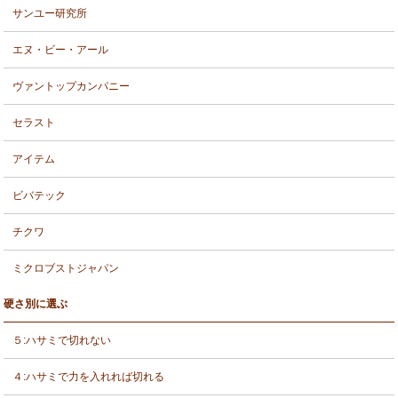
サンユー研究所
エヌ・ビー・アール
ヴァントップカンパニー
セラスト
アイテム
ビバテック
チクワ
ミクロブストジャパン
硬さ別に選ぶ
５:ハサミで切れない
４:ハサミで力を入れれば切れる