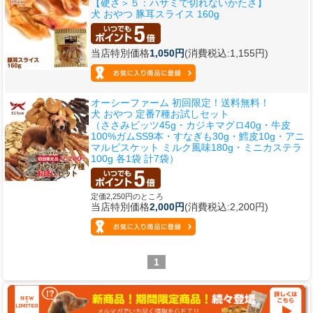
【硬さ＞５：ハサミで切れないかたさ】
犬 おやつ 豚耳スライス 160g
当店特別価格
1,050円
(消費税込:1,155円)
オーシーファーム 初回限定！送料無料！
犬 おやつ 定番7種お試しセット
（ささみビッツ45g・カジキマグロ40g・牛皮
100%ガムSS9本・すなぎも30g・鱈皮10g・アニ
マルビスケット ミルク風味180g・ミニカステラ
100g 各1袋 計7袋）
定価2,250円のところ
当店特別価格
2,000円
(消費税込:2,200円)
1