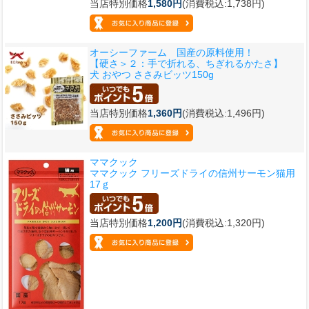
当店特別価格
1,580円
(消費税込:1,738円)
オーシーファーム 国産の原料使用！
【硬さ＞２：手で折れる、ちぎれるかたさ】
犬 おやつ ささみビッツ150g
当店特別価格
1,360円
(消費税込:1,496円)
ママクック
ママクック フリーズドライの信州サーモン猫用
17ｇ
当店特別価格
1,200円
(消費税込:1,320円)