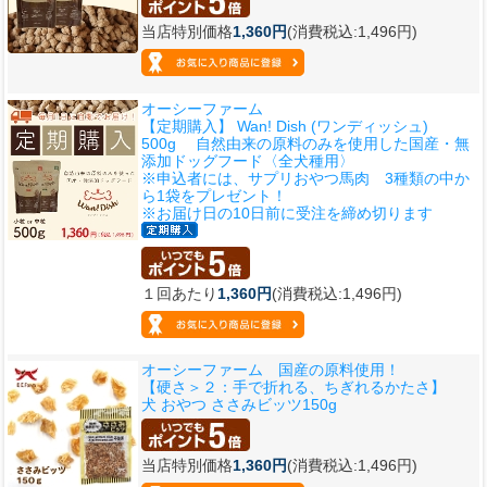
当店特別価格
1,360円
(消費税込:1,496円)
オーシーファーム
【定期購入】 Wan! Dish (ワンディッシュ)
500g 自然由来の原料のみを使用した国産・無
添加ドッグフード〈全犬種用〉
※申込者には、サプリおやつ馬肉 3種類の中か
ら1袋をプレゼント！
※お届け日の10日前に受注を締め切ります
１回あたり
1,360円
(消費税込:1,496円)
オーシーファーム 国産の原料使用！
【硬さ＞２：手で折れる、ちぎれるかたさ】
犬 おやつ ささみビッツ150g
当店特別価格
1,360円
(消費税込:1,496円)