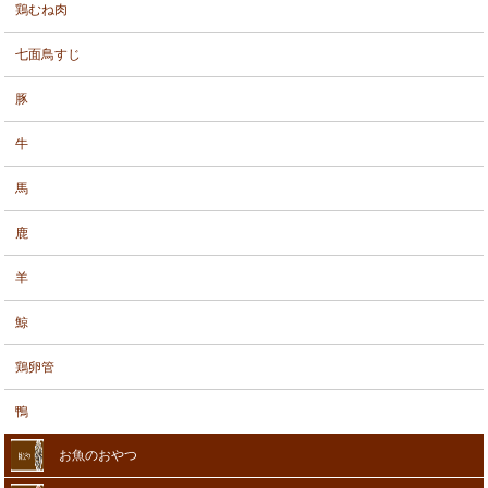
鶏むね肉
七面鳥すじ
豚
牛
馬
鹿
羊
鯨
鶏卵管
鴨
お魚のおやつ