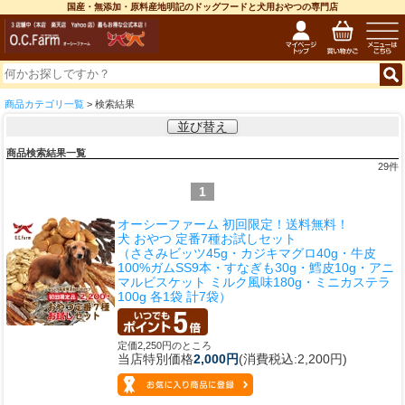
国産・無添加・原料産地明記のドッグフードと犬用おやつの専門店
商品カテゴリ一覧
> 検索結果
並び替え
商品検索結果一覧
29
件
1
オーシーファーム 初回限定！送料無料！
犬 おやつ 定番7種お試しセット
（ささみビッツ45g・カジキマグロ40g・牛皮
100%ガムSS9本・すなぎも30g・鱈皮10g・アニ
マルビスケット ミルク風味180g・ミニカステラ
100g 各1袋 計7袋）
定価2,250円のところ
当店特別価格
2,000円
(消費税込:2,200円)