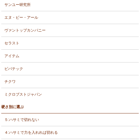
サンユー研究所
エヌ・ビー・アール
ヴァントップカンパニー
セラスト
アイテム
ビバテック
チクワ
ミクロブストジャパン
硬さ別に選ぶ
５:ハサミで切れない
４:ハサミで力を入れれば切れる