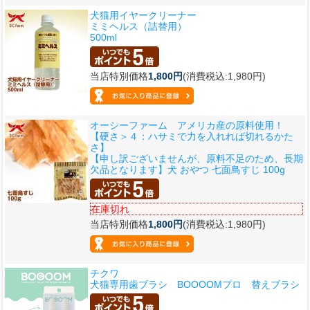
犬猫用イヤークリーナー
ミミヘルス（詰替用）
500ml
当店特別価格
1,800円
(消費税込:1,980円)
オーシーファーム アメリカ産の原料使用！
【硬さ＞４：ハサミで力を入れれば切れるかた
さ】
【申し訳ございませんが、原料不足のため、長期
欠品となります】犬 おやつ 七面鳥すじ 100g
在庫切れ
当店特別価格
1,800円
(消費税込:1,980円)
チクワ
犬猫専用歯ブラシ BOOOOMプロ 替えブラシ