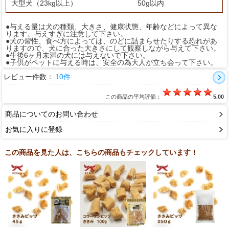
大型犬（23kg以上）
50g以内
●与える量は犬の種類、大きさ、健康状態、年齢などによって異な
ります。与えすぎに注意して下さい。
●犬の習性、食べ方によっては、のどに詰まらせたりする恐れがあ
りますので、犬に合った大きさにして観察しながら与えて下さい。
●生後6ヶ月未満の犬には与えないで下さい。
●子供がペットに与える時は、安全の為大人が立ち会って下さい。
レビュー件数：
10件
この商品の平均評価：
5.00
商品についてのお問い合わせ
お気に入りに登録
この商品を見た人は、こちらの商品もチェックしています！