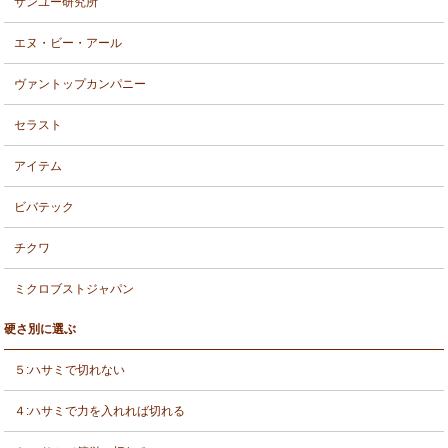
サンユー研究所
エヌ・ビー・アール
ヴァントップカンパニー
セラスト
アイテム
ビバテック
チクワ
ミクロブストジャパン
硬さ別に選ぶ
５:ハサミで切れない
４:ハサミで力を入れれば切れる