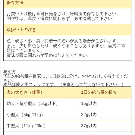
保存方法
お買い上げ後は直射日光をさけ、冷暗所で保存して下さい。
開封後は、温度・湿度に関わらず、必ず冷蔵して下さい。
取扱い上の注意
色・硬さ・形・臭いに若干の違いがある場合がございます。
また、少し変色したり、硬くなることもありますが、品質に問
題はございません。
賞味期限に関わらず早めに与えてください。
与え方
下記の給与量を目安に、1日数回に分け、おやつとして与えてくだ
さい。
本品は愛犬用スナックです。（主食として与えないで下さい。）
犬の大きさ（体重）
1日の給与量の目安
幼犬・超小型犬（5kg以下）
15g以内
小型犬（5kg-11kg）
22g以内
中型犬（11kg-23kg）
37g以内