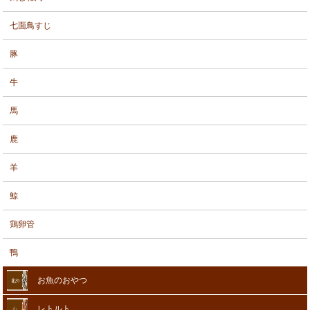
七面鳥すじ
豚
牛
馬
鹿
羊
鯨
鶏卵管
鴨
お魚のおやつ
レトルト