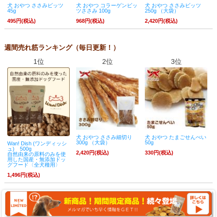
犬 おやつ ささみビッツ
犬 おやつ コラーゲンビッ
犬 おやつ ささみビッツ
45g
ツささみ 100g
250g （大袋）
495円(税込)
968円(税込)
2,420円(税込)
週間売れ筋ランキング（毎日更新！）
1位
2位
3位
犬 おやつ ささみ細切り
犬 おやつ たまごせんべい
300g （大袋）
50g
Wan! Dish (ワンディッシ
ュ) 500g
2,420円(税込)
330円(税込)
自然由来の原料のみを使
用した国産・無添加ドッ
グフード〈全犬種用〉
1,496円(税込)