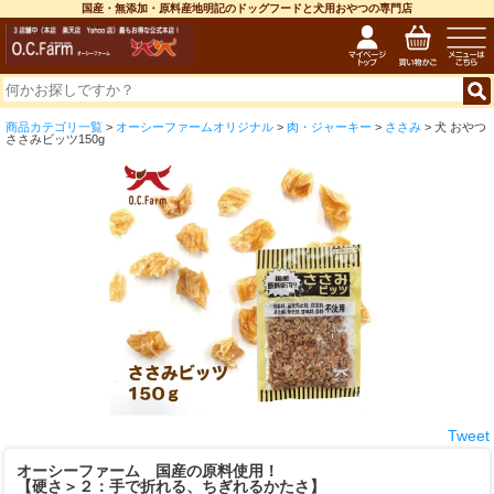
国産・無添加・原料産地明記のドッグフードと犬用おやつの専門店
商品カテゴリ一覧
>
オーシーファームオリジナル
>
肉・ジャーキー
>
ささみ
> 犬 おやつ
ささみビッツ150g
Tweet
オーシーファーム 国産の原料使用！
【硬さ＞２：手で折れる、ちぎれるかたさ】