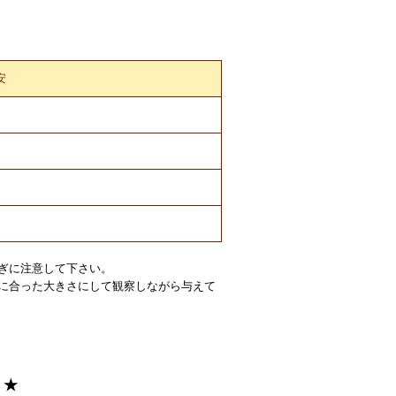
安
ぎに注意して下さい。
に合った大きさにして観察しながら与えて
！★