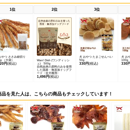
1位
2位
3位
おやつ ささみ細切り
犬 おやつ たまごせんべい
犬 お
0g （大袋）
50g
100g
Wan! Dish (ワンディッシ
420円
(税込)
330円
(税込)
330
ュ) 500g
自然由来の原料のみを使用
した国産・無添加ドッグフ
ード〈全犬種用〉
1,496円
(税込)
商品を見た人は、こちらの商品もチェックしています！