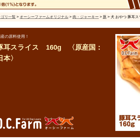
テゴリ一覧
>
オーシーファームオリジナル
>
肉・ジャーキー
>
豚
> 犬 おやつ 豚耳ス
国産の原料使用！
豚耳スライス 160g 〈原産国：
日本〉