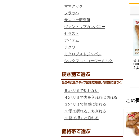
ママクック
フラッペ
サンユー研究所
ヴァントップカンパニー
セラスト
アイテム
チクワ
ミクロブストジャパン
シルクフル・コージーミルク
犬 
30
2,
５:ハサミで切れない
４:ハサミで力を入れれば切れる
この
３:ハサミで簡単に切れる
２:手で折れる、ちぎれる
１:指で押すと崩れる