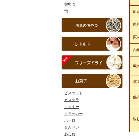
鶏卵管
鴨
原
原
原
内
成
賞
ビスケット
保
カステラ
クッキー
クラッカー
取
ボーロ
せんべい
あられ