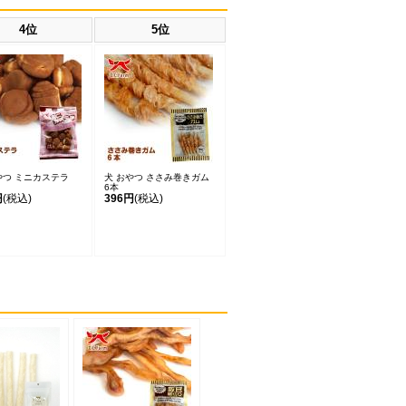
4位
5位
やつ ミニカステラ
犬 おやつ ささみ巻きガム
6本
円
(税込)
396円
(税込)