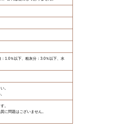
維：1.0％以下、粗灰分：3.0％以下、水
さい。
い。
ます。
品質に問題はございません。