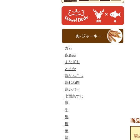
ガム
ささみ
すなぎも
とさか
鶏なんこつ
鶏むね肉
鶏レバー
七面鳥すじ
豚
牛
馬
商
鹿
羊
製
鯨