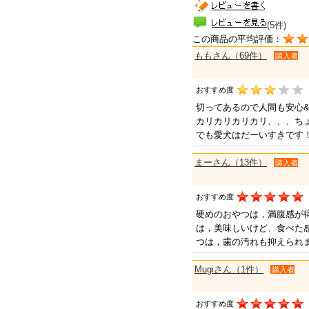
(5件)
この商品の平均評価：
ももさん（69件）
購入者
おすすめ度
切ってあるので人間も安心&#1
カリカリカリカリ、、、ち
でも愛犬はだーいすきです
まーさん（13件）
購入者
おすすめ度
硬めのおやつは，満腹感が
は，美味しいけど、食べた
つは，歯の汚れも抑えられ
Mugiさん（1件）
購入者
おすすめ度