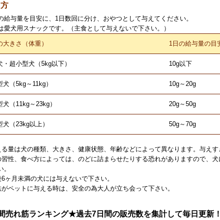
え方
の給与量を目安に、1日数回に分け、おやつとして与えてください。
は愛犬用スナックです。（主食として与えないで下さい。）
の大きさ（体重）
1日の給与量の目
犬・超小型犬（5kg以下）
10g以下
犬（5kg～11kg）
10g～20g
犬（11kg～23kg）
20g～50g
型犬（23kg以上）
50g～70g
える量は犬の種類、大きさ、健康状態、年齢などによって異なります。与えす
の習性、食べ方によっては、のどに詰まらせたりする恐れがありますので、犬
い。
後6ヶ月未満の犬には与えないで下さい。
供がペットに与える時は、安全の為大人が立ち会って下さい。
間売れ筋ランキング★過去7日間の販売数を集計して毎日更新