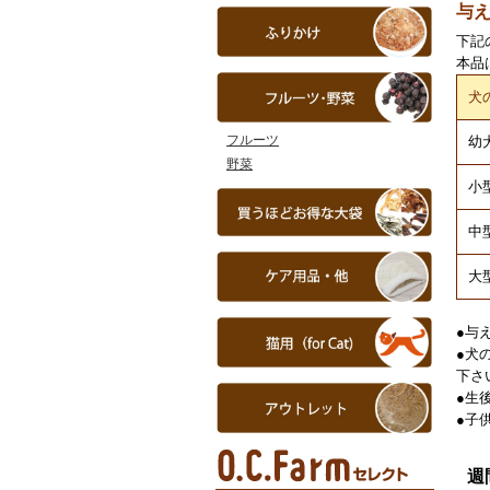
与
下記
本品
犬
フルーツ
幼
野菜
小型
中型
大
●与
●犬
下さ
●生
●子
週