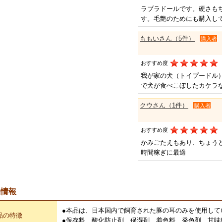
ラブラドールです。硬さも
す。毛艶のためにも購入し
ももいさん（5件）
購入者
おすすめ度
我が家の犬（トイプードル
で犬が食べこぼしたカケラ
クウさん（1件）
購入者
おすすめ度
かみごたえもあり、ちょう
時間稼ぎに最適
品情報
●本品は、日本国内で飼育された豚の耳のみを使用して
品の特徴
●保存料、酸化防止剤、保湿剤、着色料、発色剤、甘味