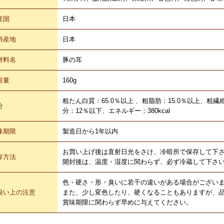
産国
日本
料産地
日本
材料名
豚の耳
容量
160g
粗たん白質：65.0％以上 、粗脂肪：15.0％以上、粗繊
分
分：12％以下、エネルギー：380kcal
味期限
製造日から1年以内
お買い上げ後は直射日光をさけ、冷暗所で保存して下
存方法
開封後は、温度・湿度に関わらず、必ず冷蔵して下さ
色・硬さ・形・臭いに若干の違いがある場合がござい
扱い上の注意
また、少し変色したり、硬くなることもありますが、
賞味期限に関わらず早めに与えてください。