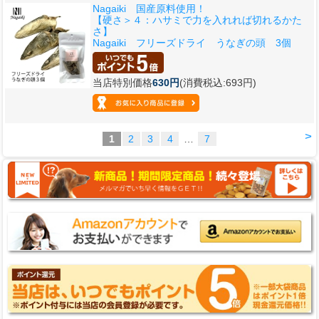
Nagaiki 国産原料使用！
【硬さ＞４：ハサミで力を入れれば切れるかた
さ】
Nagaiki フリーズドライ うなぎの頭 3個
当店特別価格
630円
(消費税込:693円)
>
1
2
3
4
…
7