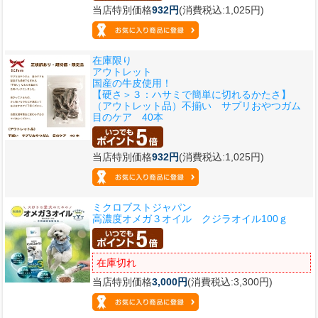
当店特別価格
932円
(消費税込:1,025円)
在庫限り
アウトレット
国産の牛皮使用！
【硬さ＞３：ハサミで簡単に切れるかたさ】
（アウトレット品）不揃い サプリおやつガム
目のケア 40本
当店特別価格
932円
(消費税込:1,025円)
ミクロブストジャパン
高濃度オメガ３オイル クジラオイル100ｇ
在庫切れ
当店特別価格
3,000円
(消費税込:3,300円)