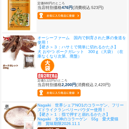
定価680円のところ
当店特別価格
476円
(消費税込:523円)
オーシーファーム 国内で飼育された豚の食道を
使用！
【硬さ＞３：ハサミで簡単に切れるかたさ】
犬 おやつ ポークガレット 300ｇ（大袋）（在
庫なくなり次第、廃盤）
定価3,122円のところ
当店特別価格
2,200円
(消費税込:2,420円)
Nagaiki 世界シェアNO1のコラーゲン、フリー
ズドライクランベリーパウダー使用！
【硬さ＞１：指で押すと崩れるかたさ】
Nagaiki 女神のコラーゲン 55g 愛犬愛猫
用 賞味期限2026.11.1