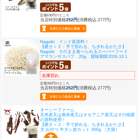
定価630円のところ
当店特別価格
252円
(消費税込:277円)
Nagaiki インド産原料！
【硬さ＞２：手で折れる、ちぎれるかたさ】
Nagaiki そのまま食べられるスーパーフード
アマランサスパフ 20g 賞味期限2026.10.1
在庫切れ
定価360円のところ
当店特別価格
252円
(消費税込:277円)
オーシーファーム
北米産又は南米産又はオセアニア産又はその他産
の原料使用！
【硬さ＞２：手で折れる、ちぎれるかたさ】
犬 おやつ 牛タン皮カット 300g （大袋）