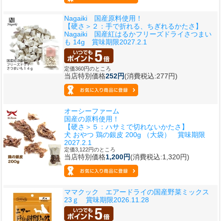
Nagaiki 国産原料使用！
【硬さ＞２：手で折れる、ちぎれるかたさ】
Nagaiki 国産紅はるかフリーズドライさつまい
も 14g 賞味期限2027.2.1
定価360円のところ
当店特別価格
252円
(消費税込:277円)
オーシーファーム
国産の原料使用！
【硬さ＞５：ハサミで切れないかたさ】
犬 おやつ 鶏の銀皮 200g （大袋） 賞味期限
2027.2.1
定価3,122円のところ
当店特別価格
1,200円
(消費税込:1,320円)
ママクック エアードライの国産野菜ミックス
23ｇ 賞味期限2026.11.28