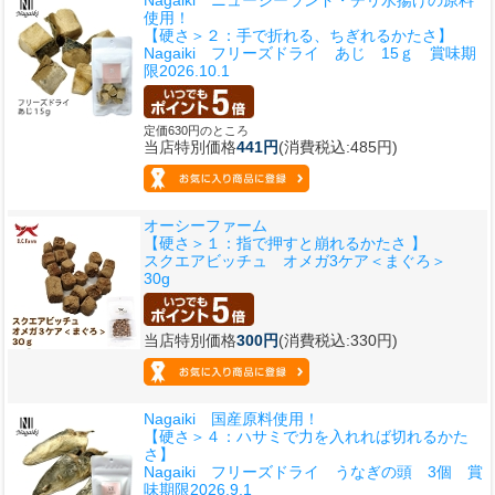
使用！
【硬さ＞２：手で折れる、ちぎれるかたさ】
Nagaiki フリーズドライ あじ 15ｇ 賞味期
限2026.10.1
定価630円のところ
当店特別価格
441円
(消費税込:485円)
オーシーファーム
【硬さ＞１：指で押すと崩れるかたさ 】
スクエアビッチュ オメガ3ケア＜まぐろ＞
30g
当店特別価格
300円
(消費税込:330円)
Nagaiki 国産原料使用！
【硬さ＞４：ハサミで力を入れれば切れるかた
さ】
Nagaiki フリーズドライ うなぎの頭 3個 賞
味期限2026.9.1