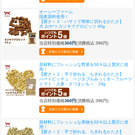
オーシーファーム
国産原料使用！
【硬さ＞３：ハサミで簡単に切れるかたさ】
犬 おやつ カジキマグロビッツ 40g
当店特別価格
360円
(消費税込:396円)
原材料にフレッシュな野菜を50％以上贅沢に使
用！
【硬さ＞２：手で折れる、ちぎれるかたさ】
ハートビッチュ ベジタブルみっくす～フルーツ
トマト・人参・さつまいも～ 24g
当店特別価格
360円
(消費税込:396円)
原材料にフレッシュな果物を50％以上贅沢に使
用！
【硬さ＞２：手で折れる、ちぎれるかたさ】