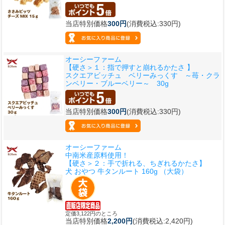
当店特別価格
300円
(消費税込:330円)
オーシーファーム
【硬さ＞１：指で押すと崩れるかたさ 】
スクエアビッチュ ベリーみっくす ～苺・クラ
ンベリー・ブルーベリー～ 30g
当店特別価格
300円
(消費税込:330円)
オーシーファーム
中南米産原料使用！
【硬さ＞２：手で折れる、ちぎれるかたさ】
犬 おやつ 牛タンルート 160g （大袋）
定価3,122円のところ
当店特別価格
2,200円
(消費税込:2,420円)