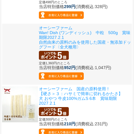
定価498円のところ
当店特別価格
299円
(消費税込:328円)
オーシーファーム
Wan! Dish (ワンディッシュ) 中粒 500g 賞味
期限2027.2.1
自然由来の原料のみを使用した国産・無添加ドッ
グフード〈全犬種用〉
定価1,360円のところ
当店特別価格
952円
(消費税込:1,047円)
オーシーファーム 国産の原料使用！
【硬さ＞３：ハサミで簡単に切れるかたさ】
犬 おやつ 牛皮100%ガムS 6本 賞味期限
2027.2.1
定価300円のところ
当店特別価格
210円
(消費税込:231円)