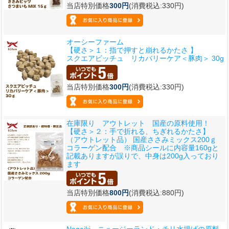
当店特別価格
300円
(消費税込:330円)
オーシーファーム
【硬さ＞１：指で押すと崩れるかたさ 】
スクエアビッチュ リカバリーケア＜豚肉＞ 30g
当店特別価格
300円
(消費税込:330円)
在庫限り アウトレット 国産の原料使用！
【硬さ＞２：手で折れる、ちぎれるかたさ】
（アウトレット品） 国産ささみミックス200ｇ
コラーゲン配合 ※商品シールに内容量160gと
記載ありますが誤りで、中身は200g入っており
ます
当店特別価格
800円
(消費税込:880円)
Nagaiki ニュージーランド・チリ水揚げの原料