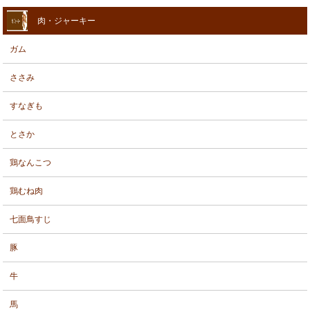
肉・ジャーキー
ガム
ささみ
すなぎも
とさか
鶏なんこつ
鶏むね肉
七面鳥すじ
豚
牛
馬