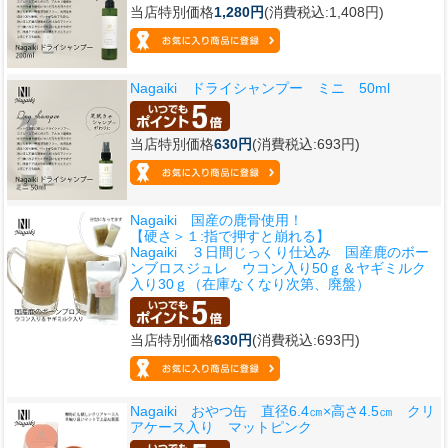
当店特別価格
1,280円
(消費税込:1,408円)
Nagaiki ドライシャンプー ミニ 50ml
当店特別価格
630円
(消費税込:693円)
Nagaiki 国産の鹿骨使用！
【硬さ＞１:指で押すと崩れる】
Nagaiki ３日間じっくり仕込み 国産鹿のボー
ンブロスジュレ ウコン入り50ｇ＆ヤギミルク
入り30ｇ（在庫なくなり次第、廃盤）
当店特別価格
630円
(消費税込:693円)
Nagaiki おやつ缶 直径6.4㎝×高さ4.5㎝ クリ
アケース入り マットピンク