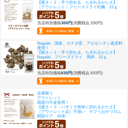
【硬さ＞２：手で折れる、ちぎれるかたさ】
（アウトレット）フリーズドライ牡蠣 15ｇ
当店特別価格
300円
(消費税込:330円)
Nagaiki 国産、カナダ産、アルゼンチン産原料
使用！
【硬さ＞２：手で折れる、ちぎれるかたさ】
Nagaiki フリーズドライ 馬肉 15ｇ
当店特別価格
630円
(消費税込:693円)
在庫限り
アウトレット
国産の牛皮使用！
【硬さ＞３：ハサミで簡単に切れるかたさ】
（アウトレット品）不揃い サプリおやつガム
関節ケア 40本