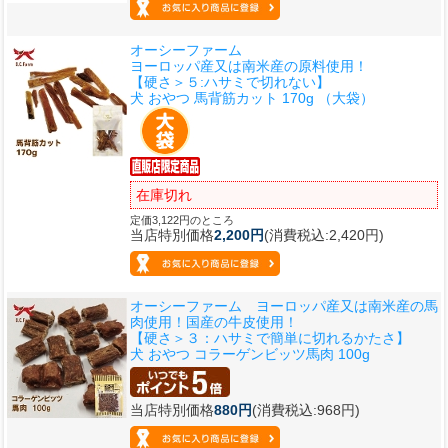
オーシーファーム
ヨーロッパ産又は南米産の原料使用！
【硬さ＞５:ハサミで切れない】
犬 おやつ 馬背筋カット 170g （大袋）
在庫切れ
定価3,122円のところ
当店特別価格
2,200円
(消費税込:2,420円)
オーシーファーム ヨーロッパ産又は南米産の馬
肉使用！国産の牛皮使用！
【硬さ＞３：ハサミで簡単に切れるかたさ】
犬 おやつ コラーゲンビッツ馬肉 100g
当店特別価格
880円
(消費税込:968円)