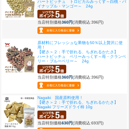
ハートビッチュ トロピカルみっくす～白桃・パ
イナップル・マンゴー～ 24g
当店特別価格
360円
(消費税込:396円)
原材料にフレッシュな果物を50％以上贅沢に使
用！
【硬さ＞２：手で折れる、ちぎれるかたさ】
ハートビッチュ ベリーみっくす～苺・クランベ
リー・ブルーベリー～ 24g
当店特別価格
360円
(消費税込:396円)
Nagaiki 国産原料使用！
【硬さ＞２：手で折れる、ちぎれるかたさ】
Nagaiki フリーズドライ柿 10g
当店特別価格
630円
(消費税込:693円)