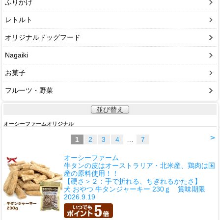
ふりかけ
レトルト
オリジナルドッグフード
Nagaiki
お菓子
フルーツ・野菜
並び替え
オーシーファームオリジナル
>
1
2
3
4
…
7
オーシーファーム
牛タンの皮はオーストラリア・北米産、鶏肉は国
産の原料使用！！
【硬さ＞２：手で折れる、ちぎれるかたさ】
犬 おやつ 牛タンジャーキー 230ｇ 賞味期限
2026.9.19