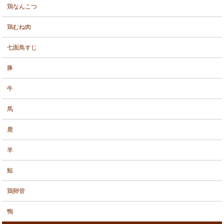
鶏なんこつ
鶏むね肉
七面鳥すじ
豚
牛
馬
鹿
羊
鯨
鶏卵管
鴨