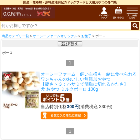
国産・無添加・原料産地明記のドッグフードと犬用おやつの専門店
商品カテゴリ一覧
>
オーシーファームオリジナル
>
お菓子
> ボーロ
並び替え
ボーロ
1
オーシーファーム 飼い主様も一緒に食べられる
ワンちゃんのおいしい無添加おやつ
【硬さ＞３：ハサミで簡単に切れるかたさ】
犬 おやつ ミルクボーロ 100g
当店特別価格
300円
(消費税込:330円)
1