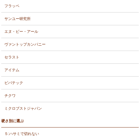
フラッペ
サンユー研究所
エヌ・ビー・アール
ヴァントップカンパニー
セラスト
アイテム
ビバテック
チクワ
ミクロブストジャパン
硬さ別に選ぶ
５:ハサミで切れない