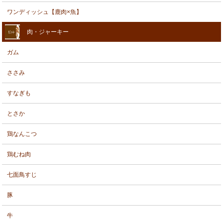
ワンディッシュ【鹿肉×魚】
肉・ジャーキー
ガム
ささみ
すなぎも
とさか
鶏なんこつ
鶏むね肉
七面鳥すじ
豚
牛