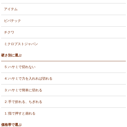
アイテム
ビバテック
チクワ
ミクロブストジャパン
硬さ別に選ぶ
５:ハサミで切れない
４:ハサミで力を入れれば切れる
３:ハサミで簡単に切れる
２:手で折れる、ちぎれる
１:指で押すと崩れる
価格帯で選ぶ