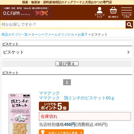
国産・無添加・原料産地明記のドッグフードと犬用おやつの専門店
商品カテゴリ一覧
>
オーシーファームオリジナル
>
お菓子
> ビスケット
ビスケット
ビスケット
並び替え
ビスケット
1
ママクック
ママクック 鶏ミンチのビスケット60ｇ
在庫切れ
当店特別価格
450円
(消費税込:495円)