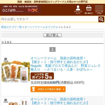
国産・無添加・原料産地明記のドッグフードと犬用おやつの専門店
商品カテゴリ一覧
>
オーシーファームオリジナル
> レトルト
並び替え
レトルト
1
オーシーファーム 国産の原料使用！
【硬さ＞１：指で押すと崩れるかたさ】
Nagaiki 美腸ブロスで煮込んだ 野菜ジュレ３
種入り ～さつまいも・人参・かぼちゃ～
当店特別価格
630円
(消費税込:693円)
オーシーファーム 国産の原料使用！
【硬さ＞１：指で押すと崩れるかたさ】