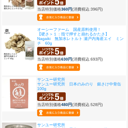
当店特別価格
360円
(消費税込:396円)
オーシーファーム 国産原料使用！
【硬さ＞１：指で押すと崩れるかたさ】
Nagaiki 無加水レトルト 瀬戸内海産エイ ミン
チ 60g
当店特別価格
630円
(消費税込:693円)
サンユー研究所
サンユー研究所 日本のみのり 銀さけ中骨缶
100g
当店特別価格
480円
(消費税込:528円)
サンユー研究所