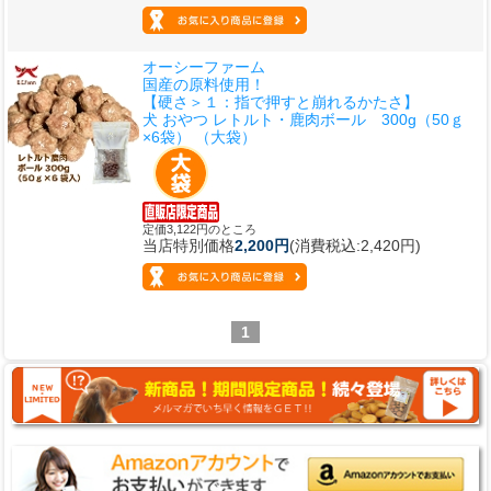
オーシーファーム
国産の原料使用！
【硬さ＞１：指で押すと崩れるかたさ】
犬 おやつ レトルト・鹿肉ボール 300g（50ｇ
×6袋） （大袋）
定価3,122円のところ
当店特別価格
2,200円
(消費税込:2,420円)
1