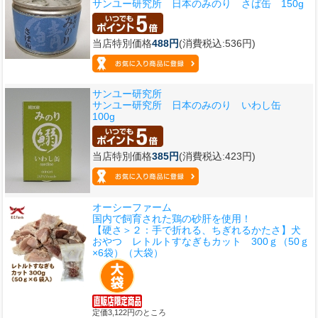
サンユー研究所 日本のみのり さば缶 150g
当店特別価格
488円
(消費税込:536円)
サンユー研究所
サンユー研究所 日本のみのり いわし缶
100g
当店特別価格
385円
(消費税込:423円)
オーシーファーム
国内で飼育された鶏の砂肝を使用！
【硬さ＞２：手で折れる、ちぎれるかたさ】
犬
おやつ レトルトすなぎもカット 300ｇ（50ｇ
×6袋）（大袋）
定価3,122円のところ