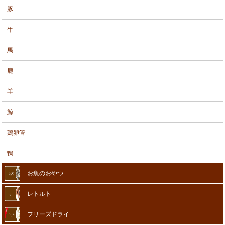
豚
牛
馬
鹿
羊
鯨
鶏卵管
鴨
お魚のおやつ
レトルト
フリーズドライ