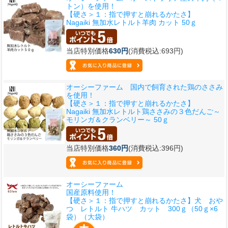
トン）を使用！
【硬さ＞１：指で押すと崩れるかたさ】
Nagaiki 無加水レトルト羊肉 カット 50ｇ
当店特別価格
630円
(消費税込:693円)
オーシーファーム 国内で飼育された鶏のささみ
を使用！
【硬さ＞１：指で押すと崩れるかたさ】
Nagaiki 無加水レトルト鶏ささみの３色だんご～
モリンガ＆クランベリー～ 50ｇ
当店特別価格
360円
(消費税込:396円)
オーシーファーム
国産原料使用！
【硬さ＞１：指で押すと崩れるかたさ】
犬 おや
つ レトルト 牛ハツ カット 300ｇ（50ｇ×6
袋）（大袋）