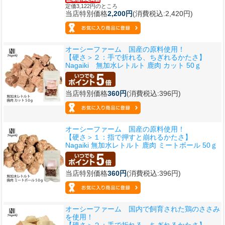
定価3,122円のところ
当店特別価格
2,200円
(消費税込:2,420円)
オーシーファーム 国産の原料使用！
【硬さ＞２：手で折れる、ちぎれるかたさ】
Nagaiki 無加水レトルト 鹿肉 カット 50ｇ
当店特別価格
360円
(消費税込:396円)
オーシーファーム 国産の原料使用！
【硬さ＞１：指で押すと崩れるかたさ】
Nagaiki 無加水レトルト 鹿肉 ミートボール 50ｇ
当店特別価格
360円
(消費税込:396円)
オーシーファーム 国内で飼育された鶏のささみ
を使用！
【硬さ＞２：手で折れる、ちぎれるかたさ】