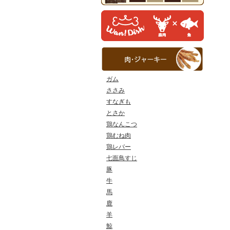
ガム
ささみ
すなぎも
とさか
鶏なんこつ
鶏むね肉
鶏レバー
七面鳥すじ
豚
牛
馬
鹿
羊
鯨