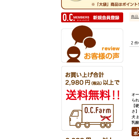
商品
2 
オ
ら
【
さ
犬 
乳酸