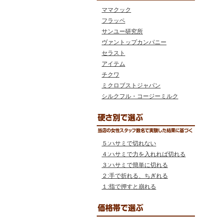
ママクック
フラッペ
サンユー研究所
ヴァントップカンパニー
セラスト
アイテム
チクワ
ミクロブストジャパン
シルクフル・コージーミルク
５:ハサミで切れない
４:ハサミで力を入れれば切れる
３:ハサミで簡単に切れる
２:手で折れる、ちぎれる
１:指で押すと崩れる