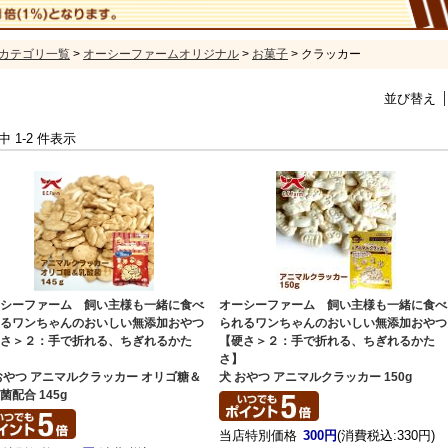
カテゴリ一覧
>
オーシーファームオリジナル
>
お菓子
> クラッカー
並び替え
件中 1-2 件表示
ーシーファーム 飼い主様も一緒に食べ
オーシーファーム 飼い主様も一緒に食べ
れるワンちゃんのおいしい無添加おやつ
られるワンちゃんのおいしい無添加おやつ
硬さ＞２：手で折れる、ちぎれるかた
【硬さ＞２：手で折れる、ちぎれるかた
】
さ】
おやつ アニマルクラッカー オリゴ糖＆
犬 おやつ アニマルクラッカー 150g
菌配合 145g
当店特別価格
300円
(消費税込:330円)