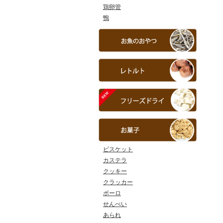
鶏卵管
鴨
ビスケット
カステラ
クッキー
クラッカー
ボーロ
せんべい
あられ