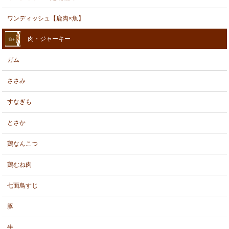
ワンディッシュ【鹿肉×魚】
肉・ジャーキー
ガム
ささみ
すなぎも
とさか
鶏なんこつ
鶏むね肉
七面鳥すじ
豚
牛