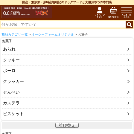
国産・無添加・原料産地明記のドッグフードと犬用おやつの専門店
商品カテゴリ一覧
>
オーシーファームオリジナル
> お菓子
お菓子
あられ
クッキー
ボーロ
クラッカー
せんべい
カステラ
ビスケット
並び替え