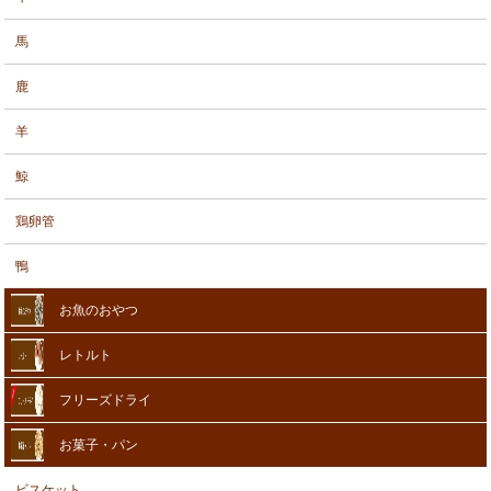
馬
鹿
羊
鯨
鶏卵管
鴨
お魚のおやつ
レトルト
フリーズドライ
お菓子・パン
ビスケット