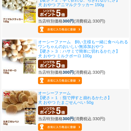
犬 おやつ アニマルクラッカー 150g
当店特別価格
300円
(消費税込:330円)
オーシーファーム 飼い主様も一緒に食べられる
ワンちゃんのおいしい無添加おやつ
【硬さ＞３：ハサミで簡単に切れるかたさ】
犬 おやつ ミルクボーロ 100g
当店特別価格
300円
(消費税込:330円)
オーシーファーム
【硬さ＞１：指で押すと崩れるかたさ】
犬 おやつ たまごせんべい 50g
当店特別価格
300円
(消費税込:330円)