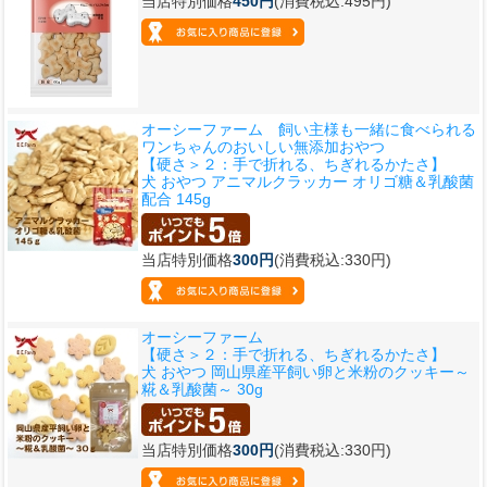
当店特別価格
450円
(消費税込:495円)
オーシーファーム 飼い主様も一緒に食べられる
ワンちゃんのおいしい無添加おやつ
【硬さ＞２：手で折れる、ちぎれるかたさ】
犬 おやつ アニマルクラッカー オリゴ糖＆乳酸菌
配合 145g
当店特別価格
300円
(消費税込:330円)
オーシーファーム
【硬さ＞２：手で折れる、ちぎれるかたさ】
犬 おやつ 岡山県産平飼い卵と米粉のクッキー～
糀＆乳酸菌～ 30g
当店特別価格
300円
(消費税込:330円)