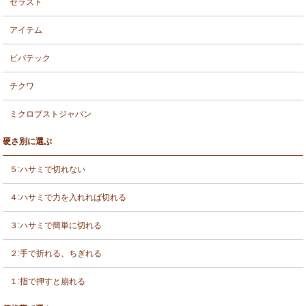
セラスト
アイテム
ビバテック
チクワ
ミクロブストジャパン
硬さ別に選ぶ
５:ハサミで切れない
４:ハサミで力を入れれば切れる
３:ハサミで簡単に切れる
２:手で折れる、ちぎれる
１:指で押すと崩れる