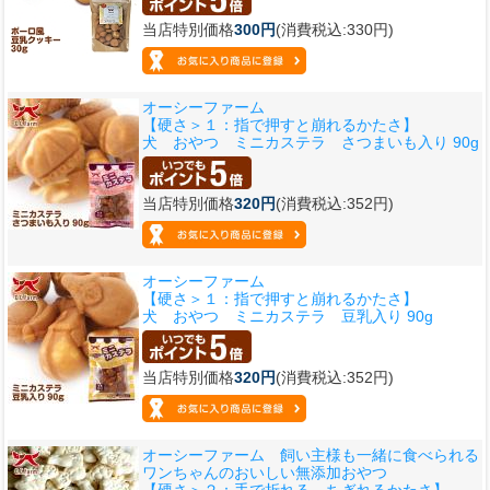
当店特別価格
300円
(消費税込:330円)
オーシーファーム
【硬さ＞１：指で押すと崩れるかたさ】
犬 おやつ ミニカステラ さつまいも入り 90g
当店特別価格
320円
(消費税込:352円)
オーシーファーム
【硬さ＞１：指で押すと崩れるかたさ】
犬 おやつ ミニカステラ 豆乳入り 90g
当店特別価格
320円
(消費税込:352円)
オーシーファーム 飼い主様も一緒に食べられる
ワンちゃんのおいしい無添加おやつ
【硬さ＞２：手で折れる、ちぎれるかたさ】