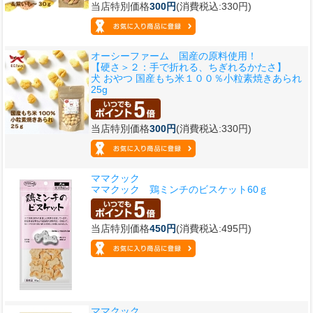
当店特別価格
300円
(消費税込:330円)
オーシーファーム 国産の原料使用！
【硬さ＞２：手で折れる、ちぎれるかたさ】
犬 おやつ 国産もち米１００％小粒素焼きあられ
25g
当店特別価格
300円
(消費税込:330円)
ママクック
ママクック 鶏ミンチのビスケット60ｇ
当店特別価格
450円
(消費税込:495円)
ママクック