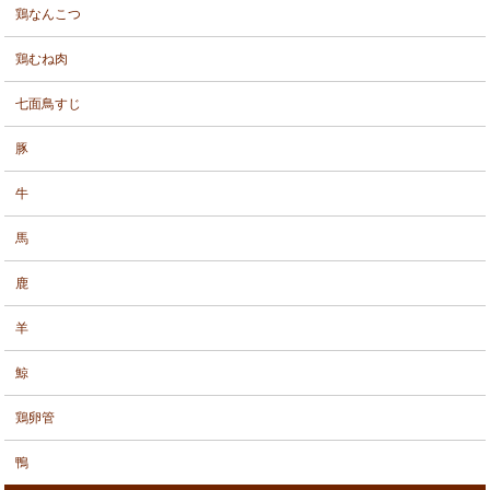
鶏なんこつ
鶏むね肉
七面鳥すじ
豚
牛
馬
鹿
羊
鯨
鶏卵管
鴨