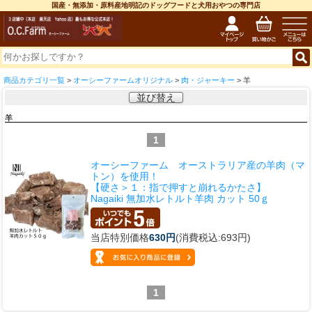
国産・無添加・原料産地明記のドッグフードと犬用おやつの専門店
商品カテゴリ一覧
>
オーシーファームオリジナル
>
肉・ジャーキー
> 羊
並び替え
羊
1
オーシーファーム オーストラリア産の羊肉（マ
トン）を使用！
【硬さ＞１：指で押すと崩れるかたさ】
Nagaiki 無加水レトルト羊肉 カット 50ｇ
当店特別価格
630円
(消費税込:693円)
1