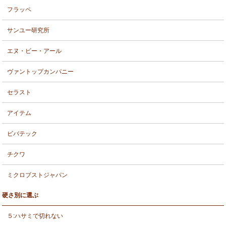
フラッペ
サンユー研究所
エヌ・ビー・アール
ヴァントップカンパニー
セラスト
アイテム
ビバテック
チクワ
ミクロブストジャパン
硬さ別に選ぶ
５:ハサミで切れない