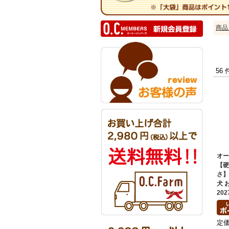
商品
56
オ
【
さ
犬 
202
定価