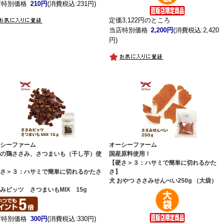
店特別価格
210円
(消費税込:231円)
定価3,122円のところ
当店特別価格
2,200円
(消費税込:2,420
円)
ーシーファーム
オーシーファーム
産の鶏ささみ、さつまいも（干し芋）使
国産原料使用！
！
【硬さ＞３：ハサミで簡単に切れるかた
硬さ＞３：ハサミで簡単に切れるかたさ
さ】
犬 おやつ ささみせんべい250g （大袋）
みビッツ さつまいもMIX 15g
店特別価格
300円
(消費税込:330円)