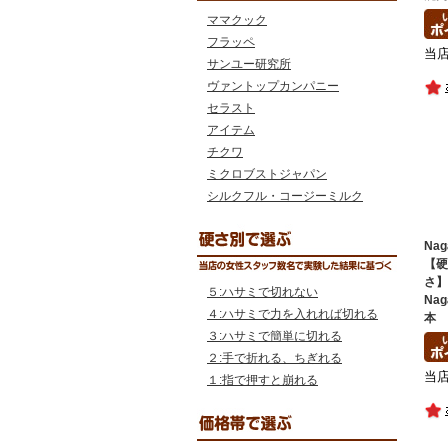
ママクック
フラッペ
当
サンユー研究所
ヴァントップカンパニー
セラスト
アイテム
チクワ
ミクロブストジャパン
シルクフル・コージーミルク
Na
【
さ
５:ハサミで切れない
Na
４:ハサミで力を入れれば切れる
本
３:ハサミで簡単に切れる
２:手で折れる、ちぎれる
当
１:指で押すと崩れる