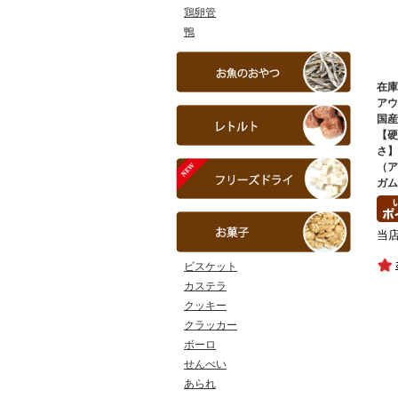
鶏卵管
鴨
在
ア
国
【
さ
（
ガム
当
ビスケット
カステラ
クッキー
クラッカー
ボーロ
せんべい
あられ