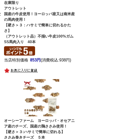
在庫限り
】
アウトレット
な
国産の牛皮使用！ヨーロッパ産又は南米産
の馬肉使用！
【硬さ＞３：ハサミで簡単に切れるかた
さ】
（アウトレット品）不揃い牛皮100%ガム
SS馬肉入り 40本
当店特別価格
853円
(消費税込:938円)
オーシーファーム ヨーロッパ・オセアニ
ア産のチーズ、国産の鶏ささみ使用！
【硬さ＞３:ハサミで簡単に切れる】
ささみ巻きチーズ ５本