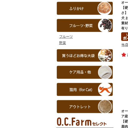
オ
【
さ
犬 
素材
有
フルーツ
野菜
当
オ
ア
【硬
鹿