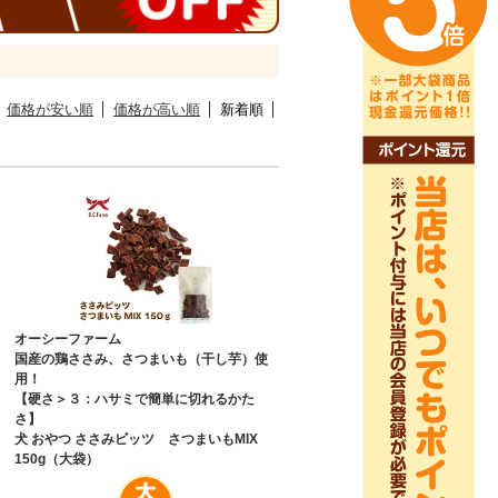
価格が安い順
価格が高い順
新着順
オーシーファーム
国産の鶏ささみ、さつまいも（干し芋）使
用！
【硬さ＞３：ハサミで簡単に切れるかた
）
さ】
犬 おやつ ささみビッツ さつまいもMIX
150g（大袋）