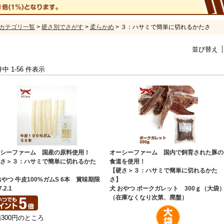
カテゴリ一覧
>
硬さ別でさがす
>
柔らかめ
> ３：ハサミで簡単に切れるかたさ
並び替え
 件中 1-56 件表示
ーシーファーム 国産の原料使用！
オーシーファーム 国内で飼育された豚の
硬さ＞３：ハサミで簡単に切れるかた
食道を使用！
】
【硬さ＞３：ハサミで簡単に切れるかた
おやつ 牛皮100%ガムS 6本 賞味期限
さ】
7.2.1
犬 おやつ ポークガレット 300ｇ（大袋
（在庫なくなり次第、廃盤）
300円のところ