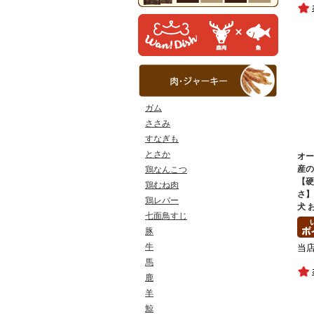
ガム
ささみ
すなぎも
とさか
オ
産
鶏なんこつ
【
鶏むね肉
さ
鶏レバー
犬 
七面鳥すじ
豚
牛
当
馬
鹿
羊
鯨