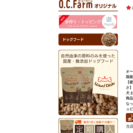
オ
国
【
さ
犬 
商品
な
ュ
当