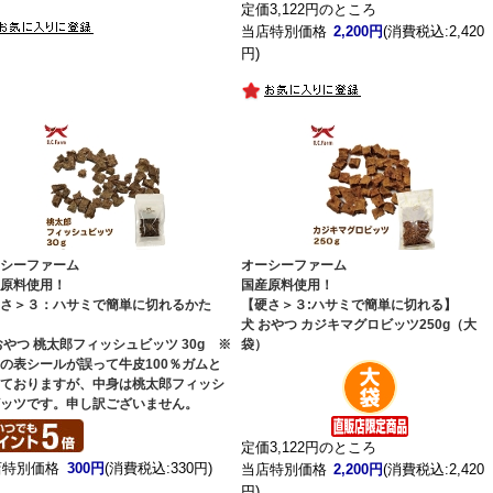
定価3,122円のところ
当店特別価格
2,200円
(消費税込:2,420
円)
ーシーファーム
オーシーファーム
産原料使用！
国産原料使用！
硬さ＞３：ハサミで簡単に切れるかた
【硬さ＞３:ハサミで簡単に切れる】
】
犬 おやつ カジキマグロビッツ250g（大
おやつ 桃太郎フィッシュビッツ 30g ※
袋）
の表シールが誤って牛皮100％ガムと
っておりますが、中身は桃太郎フィッシ
ビッツです。申し訳ございません。
定価3,122円のところ
店特別価格
300円
(消費税込:330円)
当店特別価格
2,200円
(消費税込:2,420
円)