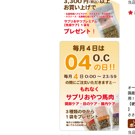
当
オ
国
用
【
】
ささ
当