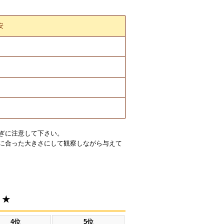
安
ぎに注意して下さい。
に合った大きさにして観察しながら与えて
！★
4位
5位