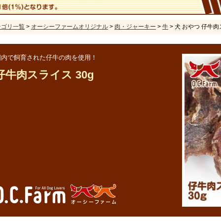
テゴリ一覧
>
オーシーファームオリジナル
>
肉・ジャーキー
>
牛
> 犬 おやつ 仔牛肉
国内で飼育された仔牛の肉を使用！
仔牛肉スライス 30g