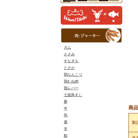
ガム
ささみ
すなぎも
とさか
鶏なんこつ
鶏むね肉
鶏レバー
七面鳥すじ
豚
商
牛
馬
鹿
製
羊
鯨