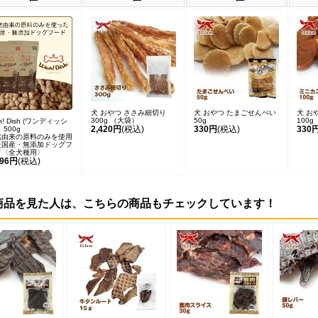
犬 おやつ ささみ細切り
犬 おやつ たまごせんべい
犬 お
300g （大袋）
50g
100g
n! Dish (ワンディッシ
2,420円
(税込)
330円
(税込)
330
 500g
然由来の原料のみを使用
た国産・無添加ドッグフ
ド〈全犬種用〉
496円
(税込)
商品を見た人は、こちらの商品もチェックしています！