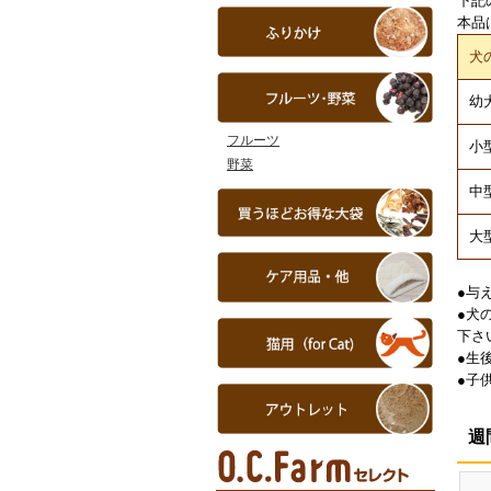
下記
本品
犬
幼
フルーツ
小型
野菜
中型
大
●与
●犬
下さ
●生
●子
週