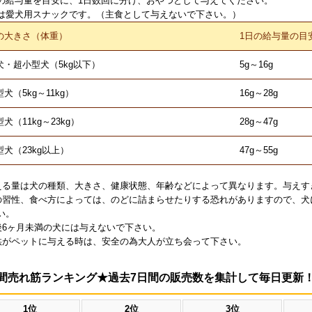
の給与量を目安に、1日数回に分け、おやつとして与えてください。
は愛犬用スナックです。（主食として与えないで下さい。）
の大きさ（体重）
1日の給与量の目
犬・超小型犬（5kg以下）
5g～16g
犬（5kg～11kg）
16g～28g
犬（11kg～23kg）
28g～47g
型犬（23kg以上）
47g～55g
える量は犬の種類、大きさ、健康状態、年齢などによって異なります。与えす
の習性、食べ方によっては、のどに詰まらせたりする恐れがありますので、犬
い。
後6ヶ月未満の犬には与えないで下さい。
供がペットに与える時は、安全の為大人が立ち会って下さい。
間売れ筋ランキング★過去7日間の販売数を集計して毎日更新
1位
2位
3位