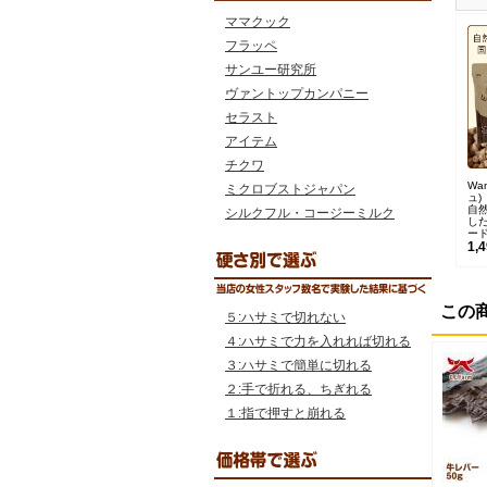
ママクック
フラッペ
サンユー研究所
ヴァントップカンパニー
セラスト
アイテム
チクワ
Wa
ミクロブストジャパン
ュ)
自
シルクフル・コージーミルク
し
ー
1,
この
５:ハサミで切れない
４:ハサミで力を入れれば切れる
３:ハサミで簡単に切れる
２:手で折れる、ちぎれる
１:指で押すと崩れる