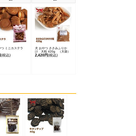
やつ ミニカステラ
犬 おやつ ささみふりか
け 大粒 420g （大袋）
円
(税込)
2,420円
(税込)