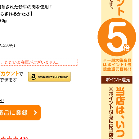
飼育された仔牛の肉を使用！
ちぎれるかたさ】
0g
:330円)
ん。ただいま在庫がございません。
4.80