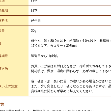
産国
日本
料産地
日本
材料名
仔牛肉
容量
30g
粗たん白質：80.0％以上、粗脂肪：4.0％以上、粗繊維
分
17.0％以下、カロリー：396kcal
味期限
製造日から1年以内
お買い上げ後は直射日光をさけ、冷暗所で保存して下
存方法
開封後は、温度・湿度に関わらず、必ず冷蔵して下さ
色・硬さ・形・臭いに若干の違いがある場合がござい
扱い上の注意
また、少し変色したり、硬くなることもありますが、
賞味期限に関わらず早めに与えてください。
え方