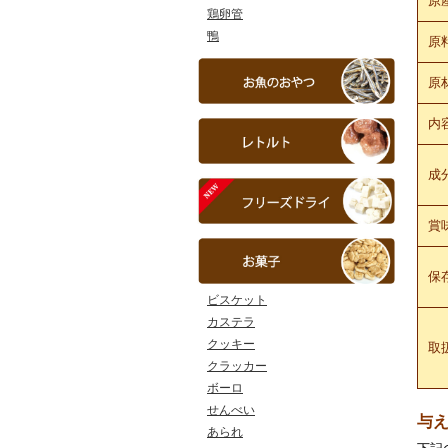
原
鶏卵管
鴨
原
原
内
成
賞
保
ビスケット
カステラ
クッキー
取
クラッカー
ボーロ
せんべい
与
あられ