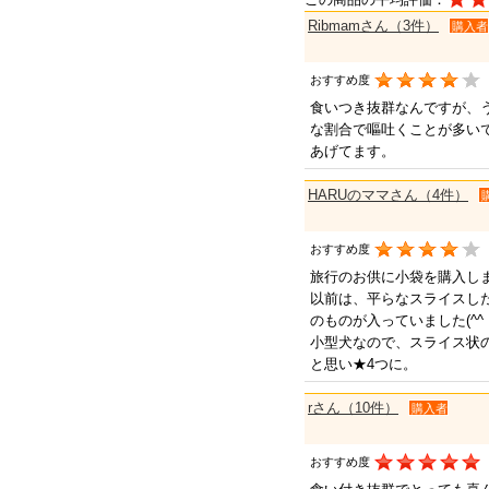
Ribmamさん（3件）
購入者
おすすめ度
食いつき抜群なんですが、
な割合で嘔吐くことが多い
あげてます。
HARUのママさん（4件）
おすすめ度
旅行のお供に小袋を購入し
以前は、平らなスライスし
のものが入っていました(^^
小型犬なので、スライス状
と思い★4つに。
rさん（10件）
購入者
おすすめ度