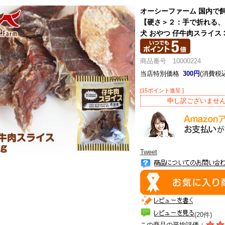
オーシーファーム 国内で
【硬さ＞２：手で折れる、
犬 おやつ 仔牛肉スライス 3
商品番号 10000224
当店特別価格
300円
(消費税込
[15ポイント進呈 ]
申し訳ございませ
Tweet
(20件)
この商品の平均評価：