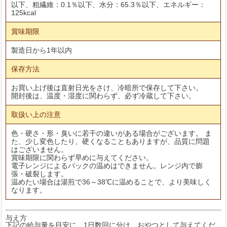
以下、粗繊維：0.1％以下、水分：65.3％以下、エネルギー：
125kcal
賞味期限
製造日から1年以内
保存方法
お買い上げ後は直射日光をさけ、冷暗所で保存して下さい。
開封後は、温度・湿度に関わらず、必ず冷蔵して下さい。
取扱い上の注意
色・硬さ・形・臭いに若干の違いがある場合がございます。 ま
た、少し変色したり、硬くなることもありますが、品質に問題
はございません。
賞味期限に関わらず早めに与えてください。
電子レンジによるパックの温めはできません。レンジ内で膨
張・破裂します。
温めたい場合は湯煎で36～38℃に温めることで、より美味しく
なります。
与え方
下記の給与量を目安に、1日数回に分け、おやつとして与えてくだ