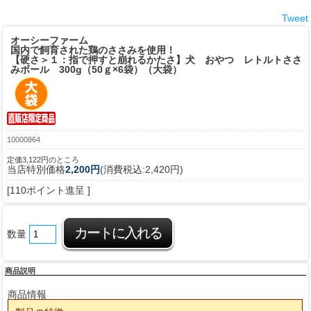
Tweet
オーシーファーム
国内で飼育された鶏のささみを使用！
【硬さ＞１：指で押すと崩れるかたさ】
犬 おやつ レトルトささ
みボール 300g（50ｇ×6袋）（大袋）
10000864
定価3,122円のところ
当店特別価格
2,200円
(消費税込:2,420円)
[110ポイント進呈 ]
数量
商品説明
商品情報