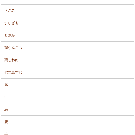
ささみ
すなぎも
とさか
鶏なんこつ
鶏むね肉
七面鳥すじ
豚
牛
馬
鹿
羊