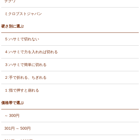
チクワ
ミクロブストジャパン
硬さ別に選ぶ
５:ハサミで切れない
４:ハサミで力を入れれば切れる
３:ハサミで簡単に切れる
２:手で折れる、ちぎれる
１:指で押すと崩れる
価格帯で選ぶ
～ 300円
301円 ～ 500円