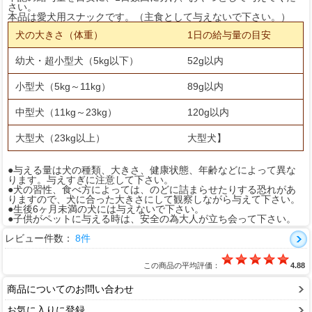
さい。
本品は愛犬用スナックです。（主食として与えないで下さい。）
犬の大きさ（体重）
1日の給与量の目安
幼犬・超小型犬（5kg以下）
52g以内
小型犬（5kg～11kg）
89g以内
中型犬（11kg～23kg）
120g以内
大型犬（23kg以上）
大型犬】
●与える量は犬の種類、大きさ、健康状態、年齢などによって異な
ります。与えすぎに注意して下さい。
●犬の習性、食べ方によっては、のどに詰まらせたりする恐れがあ
りますので、犬に合った大きさにして観察しながら与えて下さい。
●生後6ヶ月未満の犬には与えないで下さい。
●子供がペットに与える時は、安全の為大人が立ち会って下さい。
レビュー件数：
8件
この商品の平均評価：
4.88
商品についてのお問い合わせ
お気に入りに登録