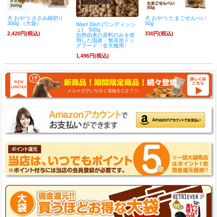
犬 おやつ ささみ細切り
犬 おやつ たまごせんべい
300g （大袋）
50g
Wan! Dish (ワンディッシ
ュ) 500g
2,420円(税込)
330円(税込)
自然由来の原料のみを使
用した国産・無添加ドッ
グフード〈全犬種用〉
1,496円(税込)