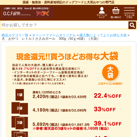
国産・無添加・原料産地明記のドッグフードと犬用おやつの専門店
商品カテゴリ一覧
>
オーシーファームオリジナル
>
購入数によってよりお得な大袋
>
犬 おやつ レトルトささみボール 300g（50ｇ×6袋）（大袋）