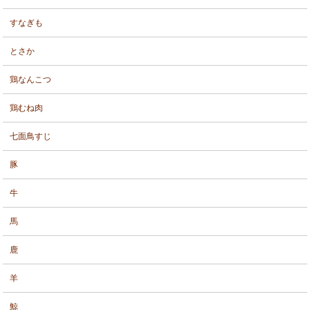
すなぎも
とさか
鶏なんこつ
鶏むね肉
七面鳥すじ
豚
牛
馬
鹿
羊
鯨