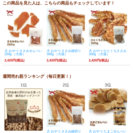
この商品を見た人は、こちらの商品もチェックしています！
犬 おやつ ささみせんべい
犬 おやつ ささみ細切り
犬 おやつ ひとくちささみ
250g （大袋）
300g （大袋）
300g （大袋）
2,420円(税込)
2,420円(税込)
2,420円(税込)
週間売れ筋ランキング（毎日更新！）
1位
2位
3位
犬 おやつ ささみ細切り
犬 おやつ たまごせんべい