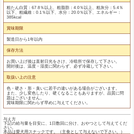
粗たん白質：67.8％以上、粗脂肪：4.0％以上、粗灰分：5.4％
以下、粗繊維：0.1％以下、水分：20.0％以下、エネルギー：
385kcal
賞味期限
製造日から1年以内
保存方法
お買い上げ後は直射日光をさけ、冷暗所で保存して下さい。
開封後は、温度・湿度に関わらず、必ず冷蔵して下さい。
取扱い上の注意
色・硬さ・形・臭いに若干の違いがある場合がございます。
また、少し変色したり、硬くなることもありますが、品質に問
題はございません。
賞味期限に関わらず早めに与えてください。
与え方
下記の給与量を目安に、1日数回に分け、おやつとして与えてくだ
さい。
本品は愛犬用スナックです。（主食として与えないで下さい。）