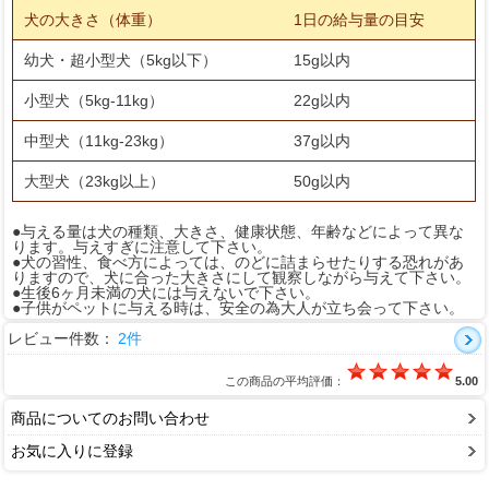
犬の大きさ（体重）
1日の給与量の目安
幼犬・超小型犬（5kg以下）
15g以内
小型犬（5kg-11kg）
22g以内
中型犬（11kg-23kg）
37g以内
大型犬（23kg以上）
50g以内
●与える量は犬の種類、大きさ、健康状態、年齢などによって異な
ります。与えすぎに注意して下さい。
●犬の習性、食べ方によっては、のどに詰まらせたりする恐れがあ
りますので、犬に合った大きさにして観察しながら与えて下さい。
●生後6ヶ月未満の犬には与えないで下さい。
●子供がペットに与える時は、安全の為大人が立ち会って下さい。
レビュー件数：
2件
この商品の平均評価：
5.00
商品についてのお問い合わせ
お気に入りに登録