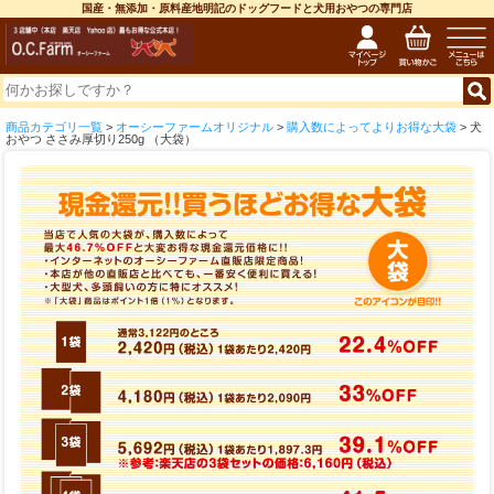
国産・無添加・原料産地明記のドッグフードと犬用おやつの専門店
商品カテゴリ一覧
>
オーシーファームオリジナル
>
購入数によってよりお得な大袋
> 犬
おやつ ささみ厚切り250g （大袋）