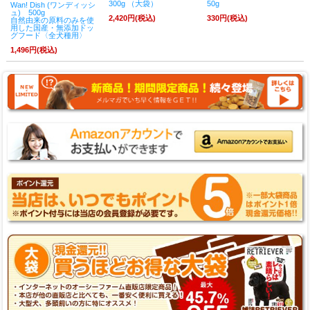
300g （大袋）
50g
Wan! Dish (ワンディッシ
ュ) 500g
2,420円(税込)
330円(税込)
自然由来の原料のみを使
用した国産・無添加ドッ
グフード〈全犬種用〉
1,496円(税込)