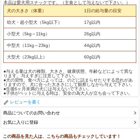
本品は愛犬用スナックです。（主食として与えないで下さい。）
犬の大きさ（体重）
1日の給与量の目安
幼犬・超小型犬（5kg以下）
17g以内
小型犬（5kg～11kg）
26g以内
中型犬（11kg～23kg）
44g以内
大型犬（23kg以上）
60g以内
●与える量は犬の種類、大きさ、健康状態、年齢などによって異な
ります。与えすぎに注意して下さい。
●犬の習性、食べ方によっては、のどに詰まらせたりする恐れがあ
りますので、犬に合った大きさにして観察しながら与えて下さい。
●生後6ヶ月未満の犬には与えないで下さい。
●子供がペットに与える時は、安全の為大人が立ち会って下さい。
レビューを書く
商品についてのお問い合わせ
お気に入りに登録
この商品を見た人は、こちらの商品もチェックしています！