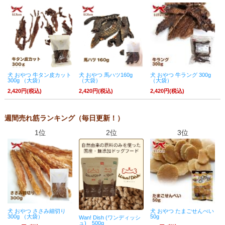
犬 おやつ 牛タン皮カット
犬 おやつ 馬ハツ160g
犬 おやつ 牛ラング 300g
300g （大袋）
（大袋）
（大袋）
2,420円(税込)
2,420円(税込)
2,420円(税込)
週間売れ筋ランキング（毎日更新！）
1位
2位
3位
犬 おやつ ささみ細切り
犬 おやつ たまごせんべい
300g （大袋）
50g
Wan! Dish (ワンディッシ
ュ) 500g