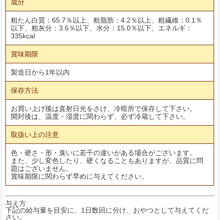
成分
粗たん白質：65.7％以上、粗脂肪：4.2％以上、粗繊維：0.1％
以下、粗灰分：3.6％以下、水分：15.0％以下、エネルギ：
335kcal
賞味期限
製造日から1年以内
保存方法
お買い上げ後は直射日光をさけ、冷暗所で保存して下さい。
開封後は、温度・湿度に関わらず、必ず冷蔵して下さい。
取扱い上の注意
色・硬さ・形・臭いに若干の違いがある場合がございます。
また、少し変色したり、硬くなることもありますが、品質に問
題はございません。
賞味期限に関わらず早めに与えてください。
与え方
下記の給与量を目安に、1日数回に分け、おやつとして与えてくだ
さい。