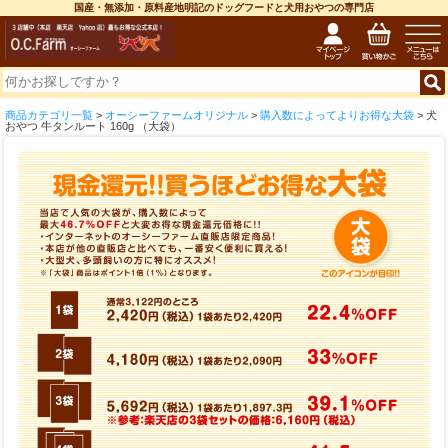
国産・無添加・原料産地明記のドッグフードと犬用おやつの専門店
商品カテゴリ一覧
>
オーシーファームオリジナル
>
購入数によってよりお得な大袋
> 犬
おやつ 牛タンルート 160g （大袋）