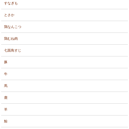
すなぎも
とさか
鶏なんこつ
鶏むね肉
七面鳥すじ
豚
牛
馬
鹿
羊
鯨