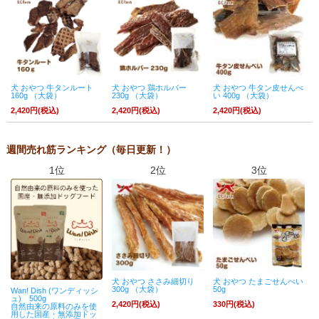
犬 おやつ 牛タンルート
犬 おやつ 鶏ホルバー
犬 おやつ 牛タン皮せんべ
160g （大袋）
230g （大袋）
い 400g （大袋）
2,420円(税込)
2,420円(税込)
2,420円(税込)
週間売れ筋ランキング（毎日更新！）
1位
2位
3位
犬 おやつ ささみ細切り
犬 おやつ たまごせんべい
300g （大袋）
50g
Wan! Dish (ワンディッシ
ュ) 500g
2,420円(税込)
330円(税込)
自然由来の原料のみを使
用した国産・無添加ドッ