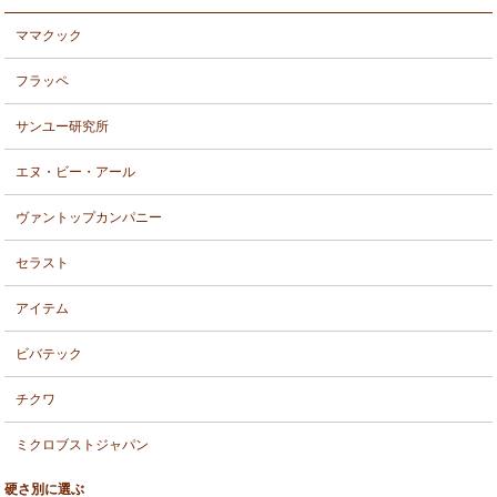
ママクック
フラッペ
サンユー研究所
エヌ・ビー・アール
ヴァントップカンパニー
セラスト
アイテム
ビバテック
チクワ
ミクロブストジャパン
硬さ別に選ぶ