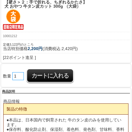
【硬さ＞２：手で折れる、ちぎれるかたさ】
犬 おやつ 牛タン皮カット 300g （大袋）
10001212
定価3,122円のところ
当店特別価格
2,200円
(消費税込:2,420円)
[22ポイント進呈 ]
数量
商品説明
商品情報
製品の特徴
●本品は、日本国内で飼育された 牛のタン皮のみを使用してい
ます。
●保存料、酸化防止剤、保湿剤、着色料、発色剤、甘味料、香料