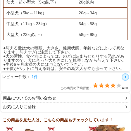
幼犬・超小型犬（5kg以下）
20g以内
小型犬（5kg～11kg）
20g～34g
中型犬（11kg～23kg）
34g～58g
大型犬（23kg以上）
58g～98g
●与える量は犬の種類、大きさ、健康状態、年齢などによって異な
ります。与えすぎに注意して下さい。
●犬の習性、食べ方によっては、のどに詰まらせたりする恐れがあ
りますので、犬に合った大きさにして観察しながら与えて下さい。
●生後6ヶ月未満の犬には与えないで下さい。
●子供がペットに与える時は、安全の為大人が立ち会って下さい。
レビュー件数：
1件
この商品の平均評価：
4.00
商品についてのお問い合わせ
お気に入りに登録
この商品を見た人は、こちらの商品もチェックしています！