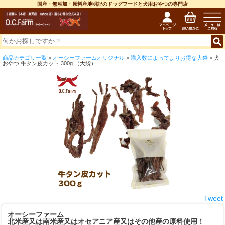
国産・無添加・原料産地明記のドッグフードと犬用おやつの専門店
商品カテゴリ一覧
>
オーシーファームオリジナル
>
購入数によってよりお得な大袋
> 犬
おやつ 牛タン皮カット 300g （大袋）
Tweet
オーシーファーム
北米産又は南米産又はオセアニア産又はその他産の原料使用！