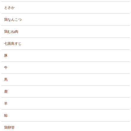
とさか
鶏なんこつ
鶏むね肉
七面鳥すじ
豚
牛
馬
鹿
羊
鯨
鶏卵管