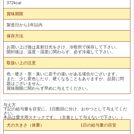
372kcal
賞味期限
製造日から1年以内
保存方法
お買い上げ後は直射日光をさけ、冷暗所で保存して下さい。
開封後は、温度・湿度に関わらず、必ず冷蔵して下さい。
取扱い上の注意
色・硬さ・形・臭いに若干の違いがある場合がございます。
また、少し変色したり、硬くなることもありますが、品質に問
題はございません。
賞味期限に関わらず早めに与えてください。
与え方
下記の給与量を目安に、1日数回に分け、おやつとして与えてくだ
さい。
本品は愛犬用スナックです。（主食として与えないで下さい。）
犬の大きさ（体重）
1日の給与量の目安