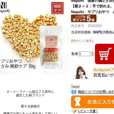
Nagaiki 国産の鶏ささ
【硬さ＞２：手で折れる、
Nagaiki サプリおやつ 
商品番号 20000083
当店特別価格
360円
(消費税込
[18ポイント進呈 ]
数量
Tweet