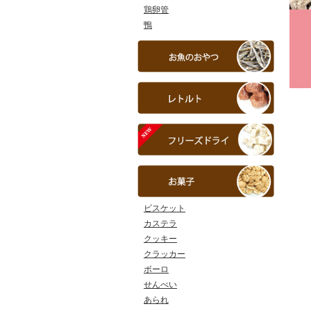
鶏卵管
鴨
ビスケット
カステラ
クッキー
クラッカー
ボーロ
せんべい
あられ