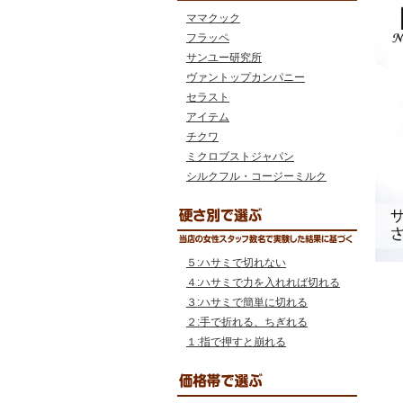
ママクック
フラッペ
サンユー研究所
ヴァントップカンパニー
セラスト
アイテム
チクワ
ミクロブストジャパン
シルクフル・コージーミルク
５:ハサミで切れない
４:ハサミで力を入れれば切れる
３:ハサミで簡単に切れる
２:手で折れる、ちぎれる
１:指で押すと崩れる