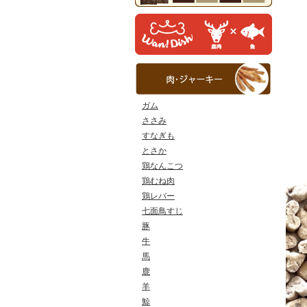
ガム
ささみ
すなぎも
とさか
鶏なんこつ
鶏むね肉
鶏レバー
七面鳥すじ
豚
牛
馬
鹿
羊
鯨