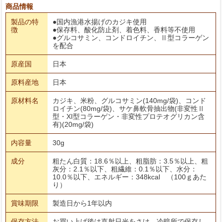
商品情報
製品の特
●国内漁港水揚げのカジキ使用
徴
●保存料、酸化防止剤、着色料、香料等不使用
●グルコサミン、コンドロイチン、Ⅱ型コラーゲン
を配合
原産国
日本
原料産地
日本
原材料名
カジキ、米粉、グルコサミン(140mg/袋)、コンド
ロイチン(80mg/袋)、サケ鼻軟骨抽出物(非変性Ⅱ
型・XI型コラーゲン・非変性プロテオグリカン含
有)(20mg/袋)
内容量
30g
成分
粗たん白質：18.6％以上、粗脂肪：3.5％以上、粗
灰分：2.1％以下、粗繊維：0.1％以下、水分：
10.0％以下、エネルギー：348kcal （100ｇあた
り）
賞味期限
製造日から1年以内
保存方法
お買い上げ後は直射日光をさけ、冷暗所で保存し