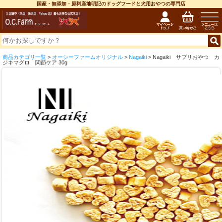
国産・無添加・原料産地明記のドッグフードと犬用おやつの専門店
商品カテゴリ一覧
>
オーシーファームオリジナル
>
Nagaiki
> Nagaiki サプリおやつ カ
ジキマグロ 関節ケア 30g