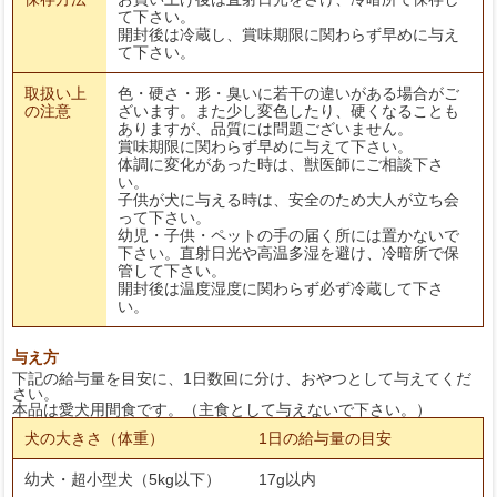
て下さい。
開封後は冷蔵し、賞味期限に関わらず早めに与え
て下さい。
取扱い上
色・硬さ・形・臭いに若干の違いがある場合がご
の注意
ざいます。また少し変色したり、硬くなることも
ありますが、品質には問題ございません。
賞味期限に関わらず早めに与えて下さい。
体調に変化があった時は、獣医師にご相談下さ
い。
子供が犬に与える時は、安全のため大人が立ち会
って下さい。
幼児・子供・ペットの手の届く所には置かないで
下さい。直射日光や高温多湿を避け、冷暗所で保
管して下さい。
開封後は温度湿度に関わらず必ず冷蔵して下さ
い。
与え方
下記の給与量を目安に、1日数回に分け、おやつとして与えてくだ
さい。
本品は愛犬用間食です。（主食として与えないで下さい。）
犬の大きさ（体重）
1日の給与量の目安
幼犬・超小型犬（5kg以下）
17g以内