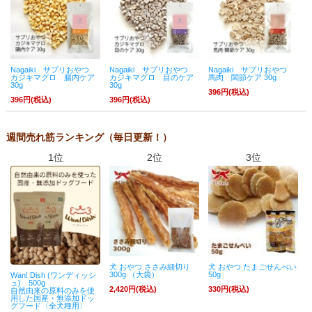
Nagaiki サプリおやつ
Nagaiki サプリおやつ
Nagaiki サプリおやつ
カジキマグロ 腸内ケア
カジキマグロ 目のケア
馬肉 関節ケア 30g
30g
30g
396円(税込)
396円(税込)
396円(税込)
週間売れ筋ランキング（毎日更新！）
1位
2位
3位
犬 おやつ ささみ細切り
犬 おやつ たまごせんべい
300g （大袋）
50g
Wan! Dish (ワンディッシ
ュ) 500g
2,420円(税込)
330円(税込)
自然由来の原料のみを使
用した国産・無添加ドッ
グフード〈全犬種用〉