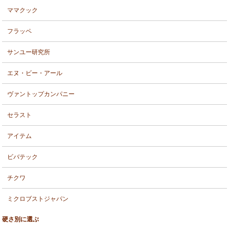
ママクック
フラッペ
サンユー研究所
エヌ・ビー・アール
ヴァントップカンパニー
セラスト
アイテム
ビバテック
チクワ
ミクロブストジャパン
硬さ別に選ぶ