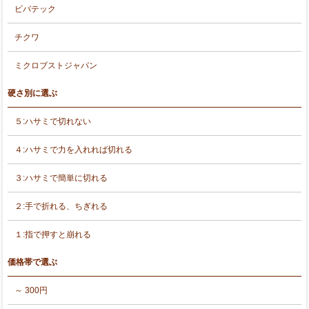
ビバテック
チクワ
ミクロブストジャパン
硬さ別に選ぶ
５:ハサミで切れない
４:ハサミで力を入れれば切れる
３:ハサミで簡単に切れる
２:手で折れる、ちぎれる
１:指で押すと崩れる
価格帯で選ぶ
～ 300円