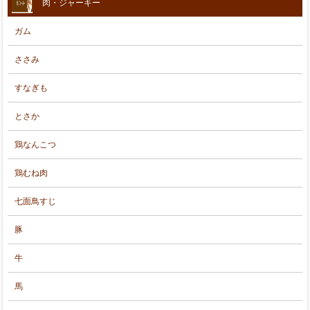
肉・ジャーキー
ガム
ささみ
すなぎも
とさか
鶏なんこつ
鶏むね肉
七面鳥すじ
豚
牛
馬