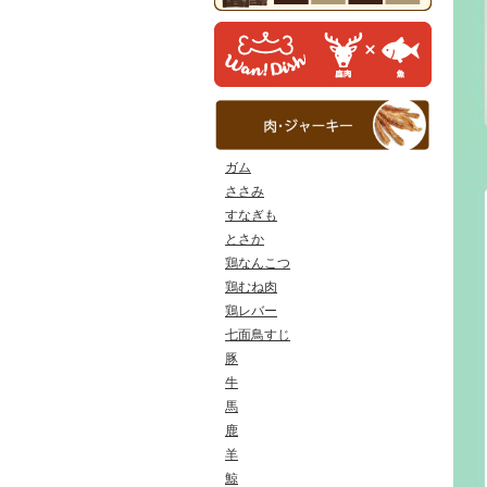
ガム
ささみ
すなぎも
とさか
鶏なんこつ
鶏むね肉
鶏レバー
七面鳥すじ
豚
牛
馬
鹿
羊
鯨