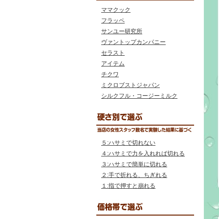
ママクック
フラッペ
サンユー研究所
ヴァントップカンパニー
セラスト
アイテム
チクワ
ミクロブストジャパン
シルクフル・コージーミルク
５:ハサミで切れない
４:ハサミで力を入れれば切れる
３:ハサミで簡単に切れる
２:手で折れる、ちぎれる
１:指で押すと崩れる