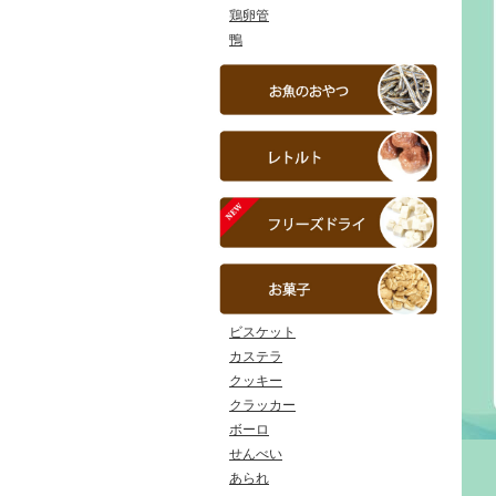
鶏卵管
鴨
ビスケット
カステラ
クッキー
クラッカー
ボーロ
せんべい
あられ