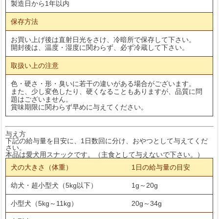
製造日から1年以内
保存方法
お買い上げ後は直射日光をさけ、冷暗所で保存して下さい。
開封後は、温度・湿度に関わらず、必ず冷蔵して下さい。
取扱い上の注意
色・硬さ・形・臭いに若干の違いがある場合がございます。
また、少し変色したり、硬くなることもありますが、品質に問
題はございません。
賞味期限に関わらず早めに与えてください。
与え方
下記の給与量を目安に、1日数回に分け、おやつとして与えてくだ
さい。
本品は愛犬用スナックです。（主食として与えないで下さい。）
犬の大きさ（体重）
1日の給与量の目安
幼犬・超小型犬（5kg以下）
1g～20g
小型犬（5kg～11kg）
20g～34g