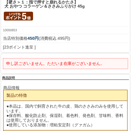
【硬さ＞１：指で押すと崩れるかたさ】
犬 おやつ コラーゲン＆ささみふりかけ 45g
10000853
当店特別価格
450円
(消費税込:495円)
[23ポイント進呈 ]
申し訳ございません。ただいま在庫がございません。
商品説明
商品情報
製品の特徴
●本品は、国内で飼育された牛の皮、鶏のささみのみを使用して
います。
●保存料、酸化防止剤、保湿剤、着色料、発色剤、甘味料、香料
は使用しておりません。
●使用している添加物：増粘安定剤（グァガム）