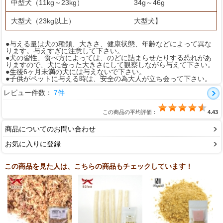
中型犬（11kg～23kg）
34g～46g
大型犬（23kg以上）
大型犬】
●与える量は犬の種類、大きさ、健康状態、年齢などによって異な
ります。与えすぎに注意して下さい。
●犬の習性、食べ方によっては、のどに詰まらせたりする恐れがあ
りますので、犬に合った大きさにして観察しながら与えて下さい。
●生後6ヶ月未満の犬には与えないで下さい。
●子供がペットに与える時は、安全の為大人が立ち会って下さい。
レビュー件数：
7件
この商品の平均評価：
4.43
商品についてのお問い合わせ
お気に入りに登録
この商品を見た人は、こちらの商品もチェックしています！