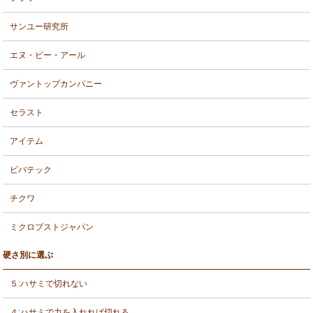
サンユー研究所
エヌ・ビー・アール
ヴァントップカンパニー
セラスト
アイテム
ビバテック
チクワ
ミクロブストジャパン
硬さ別に選ぶ
５:ハサミで切れない
４:ハサミで力を入れれば切れる