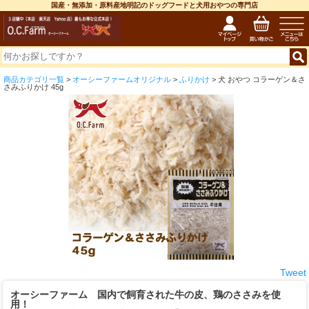
国産・無添加・原料産地明記のドッグフードと犬用おやつの専門店
商品カテゴリ一覧
>
オーシーファームオリジナル
>
ふりかけ
> 犬 おやつ コラーゲン＆さ
さみふりかけ 45g
Tweet
オーシーファーム 国内で飼育された牛の皮、鶏のささみを使
用！