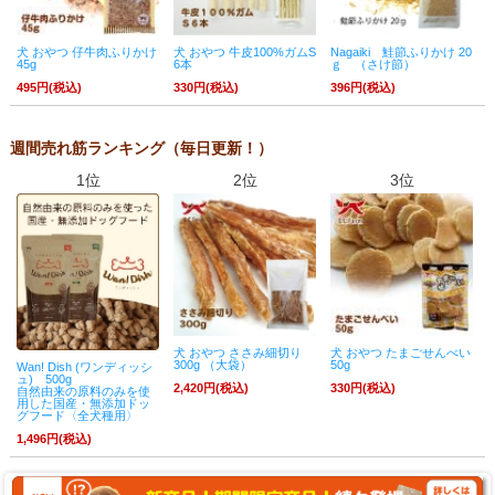
犬 おやつ 仔牛肉ふりかけ
犬 おやつ 牛皮100%ガムS
Nagaiki 鮭節ふりかけ 20
45g
6本
ｇ （さけ節）
495円(税込)
330円(税込)
396円(税込)
週間売れ筋ランキング（毎日更新！）
1位
2位
3位
犬 おやつ ささみ細切り
犬 おやつ たまごせんべい
300g （大袋）
50g
Wan! Dish (ワンディッシ
ュ) 500g
2,420円(税込)
330円(税込)
自然由来の原料のみを使
用した国産・無添加ドッ
グフード〈全犬種用〉
1,496円(税込)