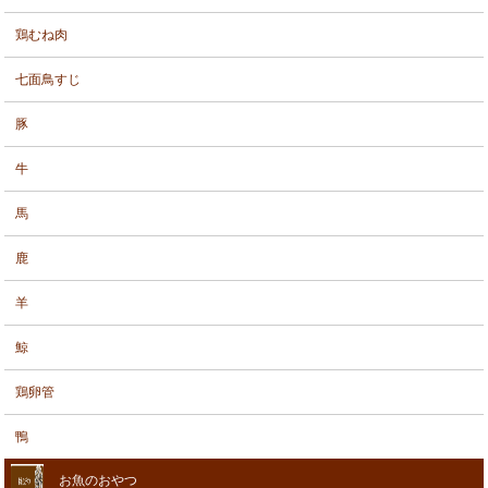
鶏むね肉
七面鳥すじ
豚
牛
馬
鹿
羊
鯨
鶏卵管
鴨
お魚のおやつ