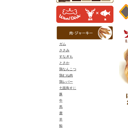
ガム
ささみ
すなぎも
とさか
鶏なんこつ
鶏むね肉
鶏レバー
七面鳥すじ
豚
牛
馬
鹿
羊
鯨