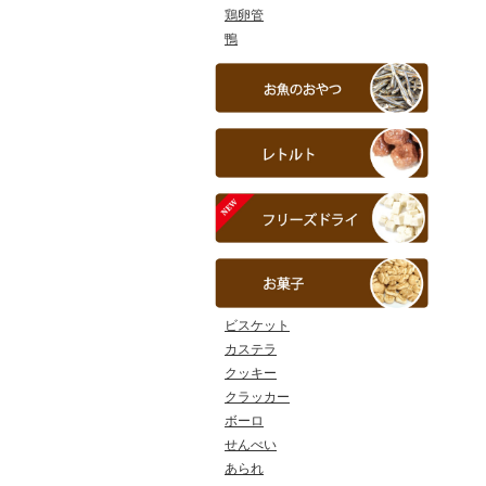
鶏卵管
鴨
ビスケット
カステラ
クッキー
クラッカー
ボーロ
せんべい
あられ