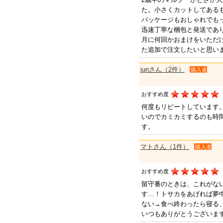
た。小さくカットしてある
パッケージもおしゃれでも
迅速丁寧な梱包と発送であ
月に何回かおまけをいただ
た追加で注文したいと思い
junさん（2件）
購入者
おすすめ度
何度もリピートしています
いのでカミカミするのも時
す。
マトさん（1件）
購入者
おすすめ度
留守番のときは、これがな
す…！トサカをあげれば夢
ない→食べ終わったら寝る
いつもありがとうございま