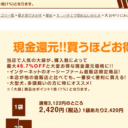
テゴリ一覧
>
硬さ別でさがす
>
硬め
>
５：ハサミで切れないかたさ
> 犬 おやつ にわ