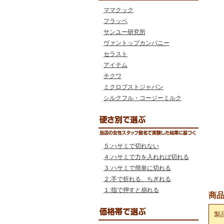
ママクック
フラッペ
サンユー研究所
ヴァントップカンパニー
セラスト
アイテム
チクワ
ミクロブストジャパン
シルクフル・コージーミルク
５:ハサミで切れない
４:ハサミで力を入れれば切れる
３:ハサミで簡単に切れる
２:手で折れる、ちぎれる
１:指で押すと崩れる
商
製