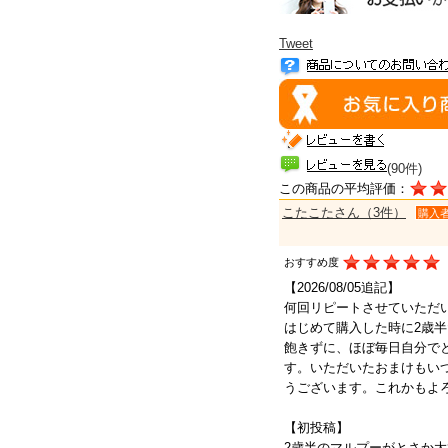
Tweet
(90件)
この商品の平均評価：
こたこたさん（3件）
購入
おすすめ度
【2026/08/05追記】
何回リピートさせていただ
はじめて購入した時に2歳半
飽きずに、ほぼ毎日自分で
す。いただいたおまけもい
うございます。これかもよ
【初投稿】
2歳半のマルプーがとさか